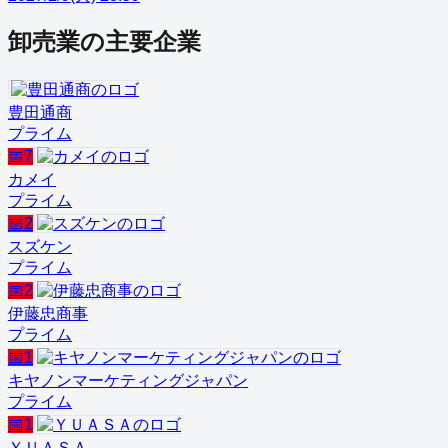
卸売業
の主要企業
豊田通商
プライム
📅
7
カメイ
プライム
📅
2
スズケン
プライム
📅
2
伊藤忠商事
プライム
📅
1
キヤノンマーケティングジャパン
プライム
📅
1
ＹＵＡＳＡ