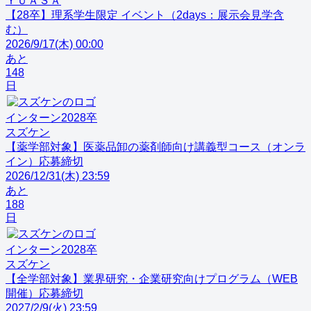
ＹＵＡＳＡ
【28卒】理系学生限定 イベント（2days：展示会見学含
む）
2026/9/17(木) 00:00
あと
148
日
インターン
2028
卒
スズケン
【薬学部対象】医薬品卸の薬剤師向け講義型コース（オンラ
イン）応募締切
2026/12/31(木) 23:59
あと
188
日
インターン
2028
卒
スズケン
【全学部対象】業界研究・企業研究向けプログラム（WEB
開催）応募締切
2027/2/9(火) 23:59