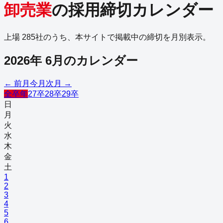
卸売業
の採用締切カレンダー
上場
285
社のうち、本サイトで掲載中の締切を月別表示。
2026
年
6
月のカレンダー
← 前月
今月
次月 →
全卒年
27卒
28卒
29卒
日
月
火
水
木
金
土
1
2
3
4
5
6