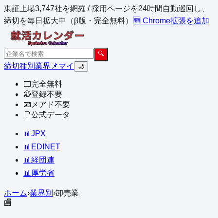
東証上場3,747社を網羅 / 採用ページを24時間自動巡回し、
締切を毎日拡大中（β版・完全無料）
🆕 Chrome拡張を追加
🔍
締切
種別
業界
📌マイ
🌙
💴
完全無料
🙅
登録不要
📧
メアド不要
📑
公式データ
📊
JPX
📊
EDINET
📊
経団連
📊
厚労省
ホーム
›
業界別
›
卸売業
🏬