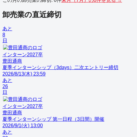
この月の
卸売業
の締切:
0
件
来月（
7
月）の
0
件を見る →
卸売業
の直近締切
あと
8
日
インターン
2027
卒
豊田通商
夏季インターンシップ（3days）二次エントリー締切
2026/8/13(木) 23:59
あと
26
日
インターン
2027
卒
豊田通商
夏季インターンシップ 第一日程（3日間）開催
2026/9/1(火) 13:00
あと