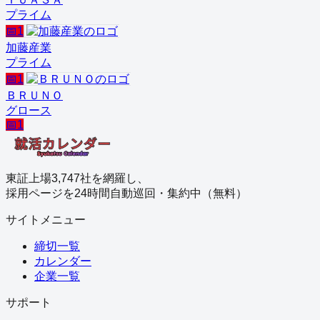
プライム
📅
1
加藤産業
プライム
📅
1
ＢＲＵＮＯ
グロース
📅
1
東証上場3,747社を網羅し、
採用ページを24時間自動巡回・集約中（無料）
サイトメニュー
締切一覧
カレンダー
企業一覧
サポート