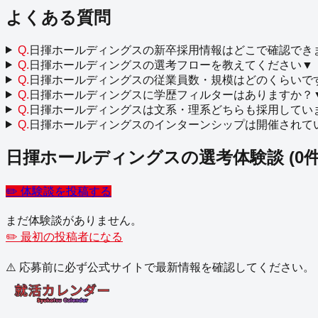
よくある質問
Q.
日揮ホールディングスの新卒採用情報はどこで確認でき
Q.
日揮ホールディングスの選考フローを教えてください
▼
Q.
日揮ホールディングスの従業員数・規模はどのくらいで
Q.
日揮ホールディングスに学歴フィルターはありますか？
Q.
日揮ホールディングスは文系・理系どちらも採用してい
Q.
日揮ホールディングスのインターンシップは開催されて
日揮ホールディングス
の選考体験談
(
0
件
✏️ 体験談を投稿する
まだ体験談がありません。
✏️ 最初の投稿者になる
⚠️ 応募前に必ず公式サイトで最新情報を確認してください。