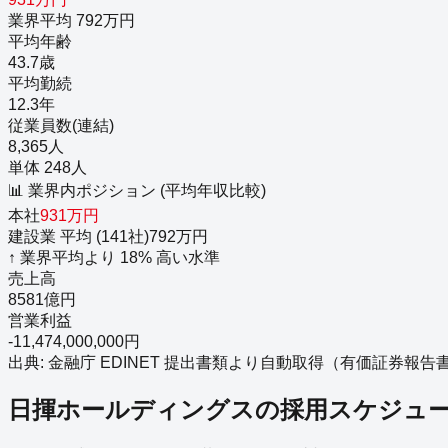
業界平均 792万円
平均年齢
43.7歳
平均勤続
12.3年
従業員数(連結)
8,365人
単体 248人
📊 業界内ポジション (平均年収比較)
本社
931
万円
建設業
平均 (
141
社)
792
万円
↑
業界平均より
18
%
高い
水準
売上高
8581億円
営業利益
-11,474,000,000円
出典: 金融庁 EDINET 提出書類より自動取得（
有価証券報告書－第1
日揮ホールディングス
の採用スケジュ