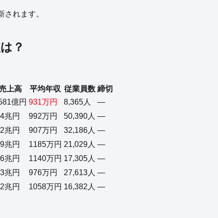
更新されます。
較は？
売上高
平均年収
従業員数
締切
581億円
931万円
8,365人
—
.4兆円
992万円
50,390人
—
.2兆円
907万円
32,186人
—
.9兆円
1185万円
21,029人
—
.6兆円
1140万円
17,305人
—
.3兆円
976万円
27,613人
—
.2兆円
1058万円
16,382人
—