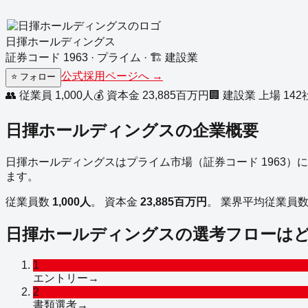
日揮ホールディングス
証券コード
1963
·
プライム
·
🏗️
建設業
公式採用ページへ →
⭐
フォロー
👥 従業員
1,000
人
💰 資本金
23,885
百万円
🏢
建設業
上場
142
日揮ホールディングス
の企業概要
日揮ホールディングス
は
プライム
市場（証券コード
1963
）に
ます。
従業員数
1,000
人
。
資本金
23,885
百万円
。
業界平均従業員
日揮ホールディングス
の選考フローは
1
エントリー
→
2
書類選考
→