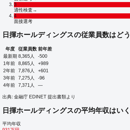
3
適性検査
→
4
面接選考
日揮ホールディングス
の従業員数はど
年度
従業員数
前年差
最新期
8,365
人
-500
1年前
8,865
人
+989
2年前
7,876
人
+601
3年前
7,275
人
-96
4年前
7,371
人
—
出典: 金融庁 EDINET 提出書類より
日揮ホールディングス
の平均年収はい
平均年収
931万円