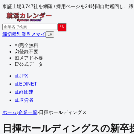
東証上場3,747社を網羅 / 採用ページを24時間自動巡回し
🔍
締切
種別
業界
📌マイ
🌙
💴
完全無料
🙅
登録不要
📧
メアド不要
📑
公式データ
📊
JPX
📊
EDINET
📊
経団連
📊
厚労省
ホーム
›
企業一覧
›
日揮ホールディングス
日揮ホールディングス
の新卒