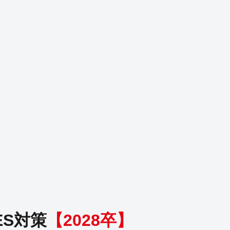
S対策
【
2028
卒】