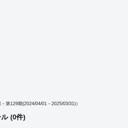
29期(2024/04/01－2025/03/31)
）
ール
(
0
件)