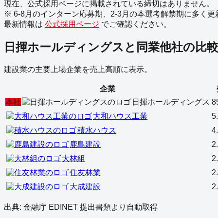
現在、公式採用ページに掲載されている締切はありません。
※ 6-8月のインターン応募期、2-3月の本選考解禁期に多く
最新情報は
公式採用ページ
でご確認ください。
日揮ホールディングス
と同業他社の比
建設業
の主要上場企業を売上高順に表示。
企業
本社
日揮ホールディングス
8
大和ハウス工業
5
積水ハウス
4
鹿島建設
2
大林組
2
住友林業
2
大成建設
2
出典: 金融庁 EDINET 提出書類より自動取得