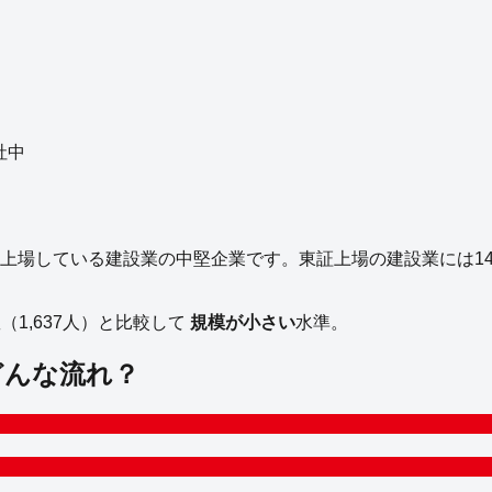
社中
上場している
建設業
の
中堅企業
です。
東証上場の
建設業
には
1
数（
1,637
人）と比較して
規模が小さい
水準。
どんな流れ？