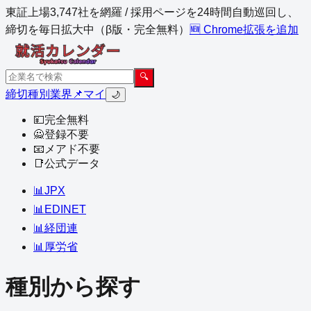
東証上場3,747社を網羅 / 採用ページを24時間自動巡回し、
締切を毎日拡大中（β版・完全無料）
🆕 Chrome拡張を追加
🔍
締切
種別
業界
📌マイ
🌙
💴
完全無料
🙅
登録不要
📧
メアド不要
📑
公式データ
📊
JPX
📊
EDINET
📊
経団連
📊
厚労省
種別から探す