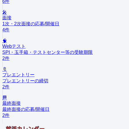
6
件
🎤
面接
1次・2次面接の応募/開催日
4
件
🧠
Webテスト
SPI・玉手箱・テストセンター等の受験期限
2
件
🔖
プレエントリー
プレエントリーの締切
2
件
🏁
最終面接
最終面接の応募/開催日
2
件