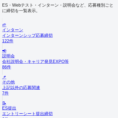
ES・Webテスト・インターン・説明会など、応募種別ごと
に締切を一覧表示。
🌱
インターン
インターンシップ応募締切
122
件
📢
説明会
会社説明会・キャリア発見EXPO等
86
件
📌
その他
上記以外の応募関連
7
件
📝
ES提出
エントリーシート提出締切