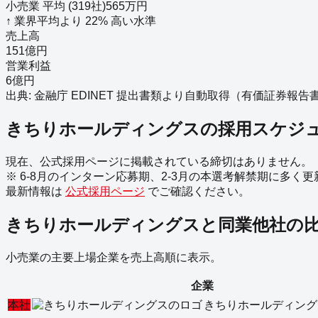
小売業
平均 (
319
社)
565
万円
↑
業界平均より
22
%
高い
水準
売上高
151億円
営業利益
6億円
出典: 金融庁 EDINET 提出書類より自動取得（
有価証券報告書－第2
きちりホールディングス
の採用スケジ
現在、公式採用ページに掲載されている締切はありません。
※ 6-8月のインターン応募期、2-3月の本選考解禁期に多く
最新情報は
公式採用ページ
でご確認ください。
きちりホールディングス
と同業他社の
小売業
の主要上場企業を売上高順に表示。
企業
本社
きちりホールディング