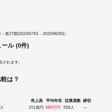
7期(2024/07/01－2025/06/30)
）
ュール
(
0
件)
更新されます。
比較は？
売上高
平均年収
従業員数
締切
ス
151億円
689万円
558人
—