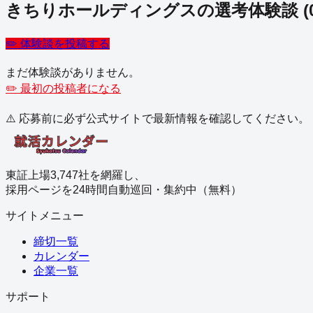
きちりホールディングス
の選考体験談
(
✏️ 体験談を投稿する
まだ体験談がありません。
✏️ 最初の投稿者になる
⚠️ 応募前に必ず公式サイトで最新情報を確認してください。
東証上場3,747社を網羅し、
採用ページを24時間自動巡回・集約中（無料）
サイトメニュー
締切一覧
カレンダー
企業一覧
サポート