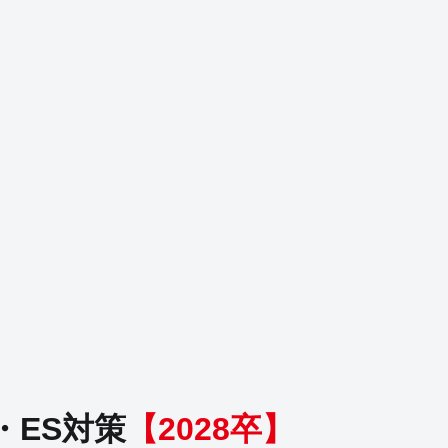
・ES対策
【
2028
卒】