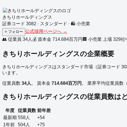
きちりホールディングス
証券コード
3082
·
スタンダード
·
🛍️
小売業
公式採用ページへ →
⭐
フォロー
👥 従業員
34
人
💰 資本金
714.684
百万円
🏢
小売業
上場
329
社
きちりホールディングス
の企業概要
きちりホールディングス
は
スタンダード
市場（証券コード
30
います。
従業員数
34
人
。
資本金
714.684
百万円
。
業界平均従業員数
きちりホールディングス
の従業員数は
年度
従業員数
前年差
最新期
558
人
+54
1年前
504
人
+75