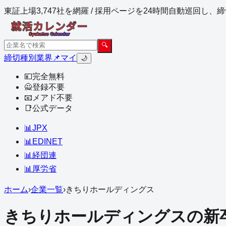
東証上場3,747社を網羅 / 採用ページを24時間自動巡回し
🔍
締切
種別
業界
📌マイ
🌙
💴
完全無料
🙅
登録不要
📧
メアド不要
📑
公式データ
📊
JPX
📊
EDINET
📊
経団連
📊
厚労省
ホーム
›
企業一覧
›
きちりホールディングス
きちりホールディングス
の新