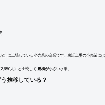
中
82
）に上場している
小売業
の
企業
です。
東証上場の
小売業
には
（
2,950
人）と比較して
規模が小さい
水準。
どう推移している？