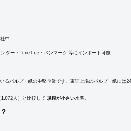
4
社中
eカレンダー・TimeTree・ペンマーク 等にインポート可能
いる
パルプ・紙
の
中堅企業
です。
東証上場の
パルプ・紙
には
2
（
1,072
人）と比較して
規模が小さい
水準。
？