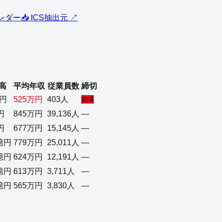
レンダー
📥 ICS
抽出元 ↗
高
平均年収
従業員数
締切
億円
525万円
403人
📅
4
円
845万円
39,136人
—
円
677万円
15,145人
—
3億円
779万円
25,011人
—
9億円
624万円
12,191人
—
7億円
613万円
3,711人
—
6億円
565万円
3,830人
—