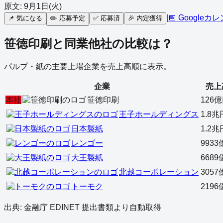
原文:
9月1日(火)
|
📅 Googleカ
📌
気になる
✏️
応募予定
✅
応募済
🎉
内定獲得
笹徳印刷
と同業他社の比較は？
パルプ・紙
の主要上場企業を売上高順に表示。
企業
売上
本社
笹徳印刷
126
王子ホールディングス
1.8兆
日本製紙
1.2兆
レンゴー
993
大王製紙
668
北越コーポレーション
305
トーモク
219
出典: 金融庁 EDINET 提出書類より自動取得