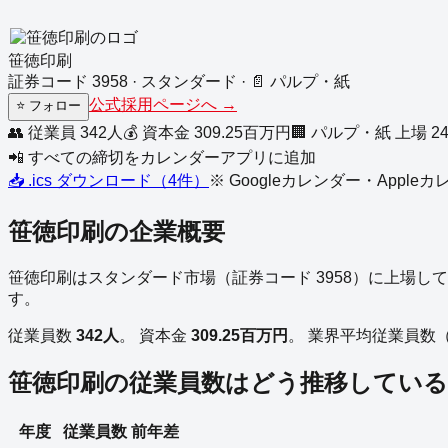
笹徳印刷
証券コード
3958
·
スタンダード
·
📄
パルプ・紙
公式採用ページへ →
⭐
フォロー
👥 従業員
342
人
💰 資本金
309.25
百万円
🏢
パルプ・紙
上場
2
📲 すべての締切をカレンダーアプリに追加
📥 .ics ダウンロード（
4
件）
※ Googleカレンダー・Appl
笹徳印刷
の企業概要
笹徳印刷
は
スタンダード
市場（証券コード
3958
）に上場して
す。
従業員数
342
人
。
資本金
309.25
百万円
。
業界平均従業員数
笹徳印刷
の従業員数はどう推移している
年度
従業員数
前年差