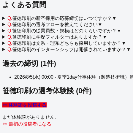
よくある質問
Q.
笹徳印刷の新卒採用の応募締切はいつですか？
▼
Q.
笹徳印刷の選考フローを教えてください
▼
Q.
笹徳印刷の従業員数・規模はどのくらいですか？
▼
Q.
笹徳印刷に学歴フィルターはありますか？
▼
Q.
笹徳印刷は文系・理系どちらも採用していますか？
▼
Q.
笹徳印刷のインターンシップは開催されていますか？
▼
過去の締切 (
1
件)
2026/8/5(水) 00:00
-
夏季1day仕事体験（製造技術職）
笹徳印刷
の選考体験談
(
0
件)
✏️ 体験談を投稿する
まだ体験談がありません。
✏️ 最初の投稿者になる