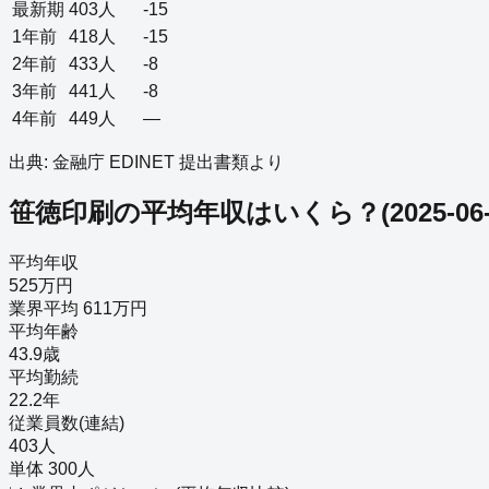
最新期
403
人
-15
1年前
418
人
-15
2年前
433
人
-8
3年前
441
人
-8
4年前
449
人
—
出典: 金融庁 EDINET 提出書類より
笹徳印刷
の平均年収はいくら？
(
2025-06
平均年収
525万円
業界平均 611万円
平均年齢
43.9歳
平均勤続
22.2年
従業員数(連結)
403人
単体 300人