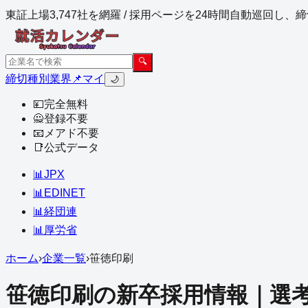
東証上場3,747社を網羅 / 採用ページを24時間自動巡回し
🔍
締切
種別
業界
📌マイ
🌙
💴
完全無料
🙅
登録不要
📧
メアド不要
📑
公式データ
📊
JPX
📊
EDINET
📊
経団連
📊
厚労省
ホーム
›
企業一覧
›
笹徳印刷
笹徳印刷
の新卒採用情報｜選考