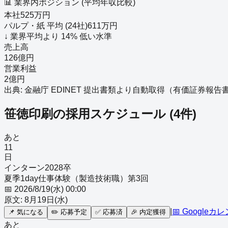
📊 業界内ポジション (平均年収比較)
本社
525
万円
パルプ・紙
平均 (
24
社)
611
万円
↓
業界平均より
14
%
低い
水準
売上高
126億円
営業利益
2億円
出典: 金融庁 EDINET 提出書類より自動取得（
有価証券報告書－第7
笹徳印刷
の採用スケジュール
(
4
件)
あと
11
日
インターン
2028
卒
夏季1day仕事体験（製造技術職）第3回
📅
2026/8/19(水) 00:00
原文:
8月19日(水)
|
📅 Googleカ
📌
気になる
✏️
応募予定
✅
応募済
🎉
内定獲得
あと