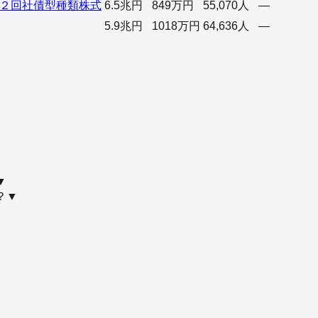
２回社債型種類株式
6.5兆円
849万円
55,070人
—
5.9兆円
1018万円
64,636人
—
▼
？
▼