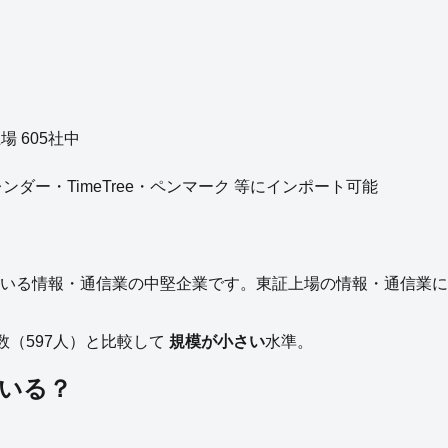
上場
605
社中
eカレンダー・TimeTree・ペンマーク 等にインポート可能
いる
情報・通信業
の
中堅企業
です。
東証上場の
情報・通信業
に
数（
597
人）と比較して
規模が小さい
水準。
いる？