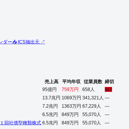
レンダー
📥 ICS
抽出元 ↗
売上高
平均年収
従業員数
締切
95億円
759万円
658人
📅
2
13.7兆円
1069万円
341,321人
—
7.2兆円
1363万円
67,229人
—
6.5兆円
849万円
55,070人
—
１回社債型種類株式
6.5兆円
849万円
55,070人
—