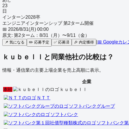
23
日
インターン
2028
卒
エンジニアインターンシップ 第2ターム開催
📅
2026/8/31(月) 00:00
原文:
第2ターム：8/31（月）〜9/11（金）
|
📅 Googleカ
📌
気になる
✏️
応募予定
✅
応募済
🎉
内定獲得
ｋｕｂｅｌｌ
と同業他社の比較は？
情報・通信業
の主要上場企業を売上高順に表示。
企業
本社
ｋｕｂｅｌｌ
ＮＴＴ
ソフトバンクグループ
ソフトバンク
ソフトバンク第