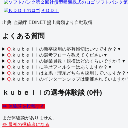
ソフトバンク第
ＫＤＤＩ
出典: 金融庁 EDINET 提出書類より自動取得
よくある質問
Q.
ｋｕｂｅｌｌの新卒採用の応募締切はいつですか？
▼
Q.
ｋｕｂｅｌｌの選考フローを教えてください
▼
Q.
ｋｕｂｅｌｌの従業員数・規模はどのくらいですか？
▼
Q.
ｋｕｂｅｌｌに学歴フィルターはありますか？
▼
Q.
ｋｕｂｅｌｌは文系・理系どちらも採用していますか？
Q.
ｋｕｂｅｌｌのインターンシップは開催されていますか
ｋｕｂｅｌｌ
の選考体験談
(
0
件)
✏️ 体験談を投稿する
まだ体験談がありません。
✏️ 最初の投稿者になる