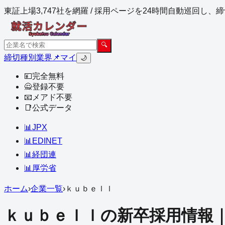
東証上場3,747社を網羅 / 採用ページを24時間自動巡回し
🔍
締切
種別
業界
📌マイ
🌙
💴
完全無料
🙅
登録不要
📧
メアド不要
📑
公式データ
📊
JPX
📊
EDINET
📊
経団連
📊
厚労省
ホーム
›
企業一覧
›
ｋｕｂｅｌｌ
ｋｕｂｅｌｌ
の新卒採用情報