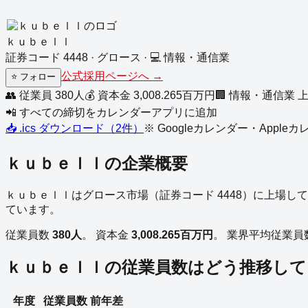
ｋｕｂｅｌｌ
証券コード
4448
·
グロース
·
💻
情報・通信業
公式採用ページへ →
⭐
フォロー
👥 従業員
380
人
💰 資本金
3,008.265
百万円
🏢
情報・通信業
📲 すべての締切をカレンダーアプリに追加
📥 .ics ダウンロード（
2
件）
※ Googleカレンダー・Appl
ｋｕｂｅｌｌ
の企業概要
ｋｕｂｅｌｌ
は
グロース
市場（証券コード
4448
）に上場して
ています。
従業員数
380
人
。
資本金
3,008.265
百万円
。
業界平均従業員
ｋｕｂｅｌｌ
の従業員数はどう推移して
年度
従業員数
前年差