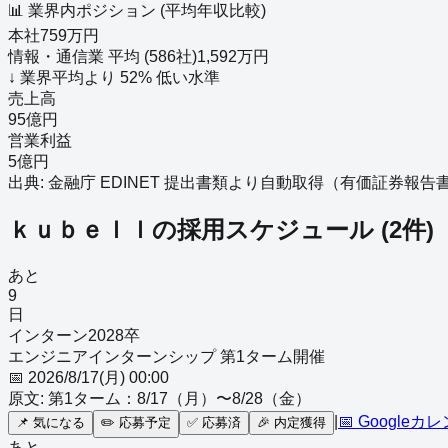
📊 業界内ポジション (平均年収比較)
本社
759
万円
情報・通信業
平均 (
586
社)
1,592
万円
↓
業界平均より
52
%
低い
水準
売上高
95億円
営業利益
5億円
出典: 金融庁 EDINET 提出書類より自動取得（
有価証券報告書－第2
ｋｕｂｅｌｌ
の採用スケジュール
(
2
件)
あと
9
日
インターン
2028
卒
エンジニアインターンシップ 第1ターム開催
📅
2026/8/17(月) 00:00
原文:
第1ターム：8/17（月）〜8/28（金）
|
📅 Googleカ
📌
気になる
✏️
応募予定
✅
応募済
🎉
内定獲得
あと