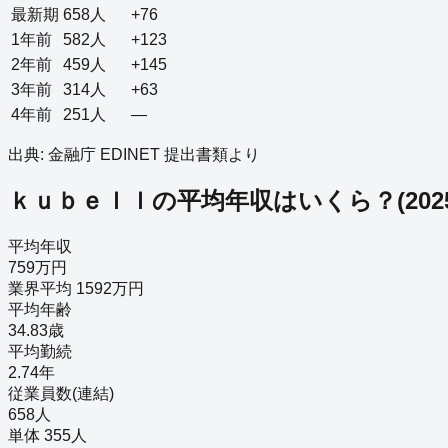
最新期
658
人
+76
1年前
582
人
+123
2年前
459
人
+145
3年前
314
人
+63
4年前
251
人
—
出典: 金融庁 EDINET 提出書類より
ｋｕｂｅｌｌ
の平均年収はいくら？
(
202
平均年収
759万円
業界平均 1592万円
平均年齢
34.83歳
平均勤続
2.74年
従業員数(連結)
658人
単体 355人