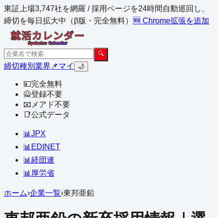
東証上場3,747社を網羅 / 採用ページを24時間自動巡回し、
締切を毎日拡大中（β版・完全無料）
🆕 Chrome拡張を追加
🔍
締切
種別
業界
📌マイ
🌙
💴
完全無料
🙅
登録不要
📧
メアド不要
📑
公式データ
📊
JPX
📊
EDINET
📊
経団連
📊
厚労省
ホーム
›
企業一覧
›
東邦亜鉛