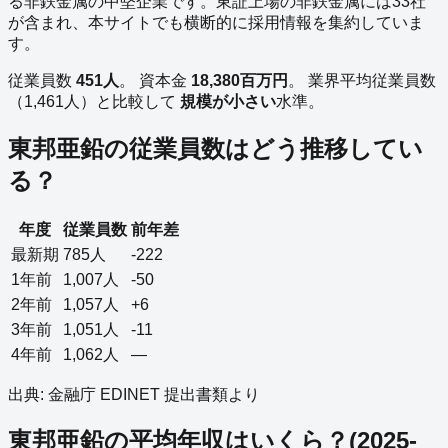
る
非鉄金属
の
中堅企業
です。
東証上場の
非鉄金属
には
33
社
が含まれ、本サイトでも横断的に採用情報を集約していま
す。
従業員数
451
人
。
資本金
18,380
百万円
。
業界平均従業員数
（
1,461
人）と比較して
規模が小さい
水準。
東邦亜鉛
の従業員数はどう推移してい
る？
年度
従業員数
前年差
最新期
785
人
-222
1年前
1,007
人
-50
2年前
1,057
人
+6
3年前
1,051
人
-11
4年前
1,062
人
—
出典: 金融庁 EDINET 提出書類より
東邦亜鉛
の平均年収はいくら？
(
2025-