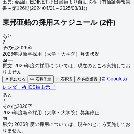
出典: 金融庁 EDINET 提出書類より自動取得（
有価証券報告
書－第126期(2024/04/01－2025/03/31)
）
東邦亜鉛
の採用スケジュール
(
2
件)
あと
?
その他
2026
卒
2026年度新卒採用（大学・大学院）募集状況
📅
—
原文:
2026年度の採用については、現在のところ実施してお
りません。
|
📅 Googleカ
📌
気になる
✏️
応募予定
✅
応募済
🎉
内定獲得
レンダー
📥 ICS
抽出元 ↗
あと
?
その他
2026
卒
2026年度新卒採用（大学・大学院）募集停止
📅
—
原文:
2026年度の採用については、現在のところ実施してお
りません。