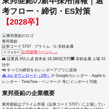
東邦亜鉛
の新卒採用情報｜選
考フロー・締切・ES対策
【
2028
卒】
東邦亜鉛
証券コード
5707
·
プライム
·
🔩
非鉄金属
公式採用ページへ →
⭐
フォロー
👥 従業員
451
人
💰 資本金
18,380
百万円
🏢
非鉄金属
上場
33
社中
📲 すべての締切をカレンダーアプリに追加
📥 .ics ダウンロード（
2
件）
※ Googleカレンダー・Appleカ
レンダー・TimeTree・ペンマーク 等にインポート可能
東邦亜鉛
の企業概要
東邦亜鉛
は
プライム
市場（証券コード
5707
）に上場してい