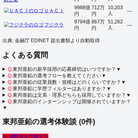
9988億
712万
10,203
ＵＡＣＪ
—
人
円
円
9794億
867万
51,262
フジクラ
—
人
円
円
出典: 金融庁 EDINET 提出書類より自動取得
よくある質問
Q.
東邦亜鉛の新卒採用の応募締切はいつですか？
▼
Q.
東邦亜鉛の選考フローを教えてください
▼
Q.
東邦亜鉛の従業員数・規模はどのくらいですか？
▼
Q.
東邦亜鉛に学歴フィルターはありますか？
▼
Q.
東邦亜鉛は文系・理系どちらも採用していますか？
▼
Q.
東邦亜鉛のインターンシップは開催されていますか？
▼
東邦亜鉛
の選考体験談
(
0
件)
✏️ 体験談を投稿する