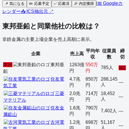
|
📅 Googleカ
📌
気になる
✏️
応募予定
✅
応募済
🎉
内定獲得
レンダー
📥 ICS
抽出元 ↗
東邦亜鉛
と同業他社の比較は？
非鉄金属
の主要上場企業を売上高順に表示。
平均年
従業員
締
企業
売上高
収
数
切
本社
東邦亜
1263億
550万
785人
📅
2
円
円
鉛
住友電
4.7兆
850万
288,145
—
人
円
円
気工業
三菱
2.0兆
714万
18,452
—
人
円
円
マテリアル
住友金
1.6兆
790万
7,402人
—
円
円
属鉱山
古河電
1.2兆
698万
51,167
—
人
円
円
気工業