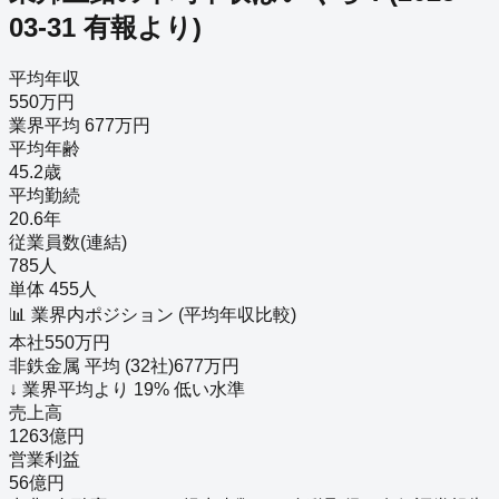
03-31
有報より)
平均年収
550万円
業界平均 677万円
平均年齢
45.2歳
平均勤続
20.6年
従業員数(連結)
785人
単体 455人
📊 業界内ポジション (平均年収比較)
本社
550
万円
非鉄金属
平均 (
32
社)
677
万円
↓
業界平均より
19
%
低い
水準
売上高
1263億円
営業利益
56億円