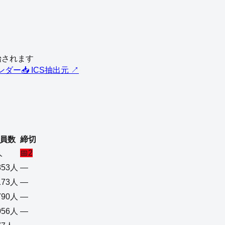
始されます
レンダー
📥 ICS
抽出元 ↗
員数
締切
人
📅
2
853人
—
173人
—
790人
—
056人
—