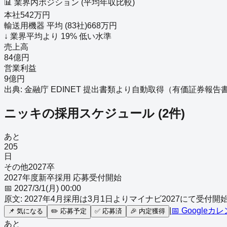
📊 業界内ポジション (平均年収比較)
本社
542
万円
輸送用機器
平均 (
83
社)
668
万円
↓
業界平均より
19
%
低い
水準
売上高
84億円
営業利益
9億円
出典: 金融庁 EDINET 提出書類より自動取得（
有価証券報告書－第1
ニッキ
の採用スケジュール
(
2
件)
あと
205
日
その他
2027
卒
2027年度新卒採用 応募受付開始
📅
2027/3/1(月) 00:00
原文:
2027年4月採用は3月1日よりマイナビ2027にて受付開
|
📅 Googleカ
📌
気になる
✏️
応募予定
✅
応募済
🎉
内定獲得
あと