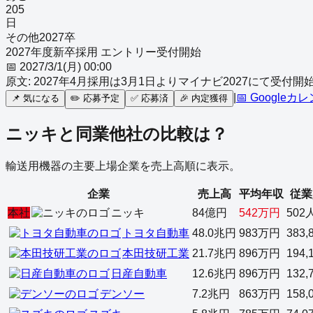
205
日
その他
2027
卒
2027年度新卒採用 エントリー受付開始
📅
2027/3/1(月) 00:00
原文:
2027年4月採用は3月1日よりマイナビ2027にて受付開
|
📅 Googleカ
📌
気になる
✏️
応募予定
✅
応募済
🎉
内定獲得
ニッキ
と同業他社の比較は？
輸送用機器
の主要上場企業を売上高順に表示。
企業
売上高
平均年収
従業
本社
ニッキ
84億円
542万円
502
トヨタ自動車
48.0兆円
983万円
383,
本田技研工業
21.7兆円
896万円
194,
日産自動車
12.6兆円
896万円
132,
デンソー
7.2兆円
863万円
158,