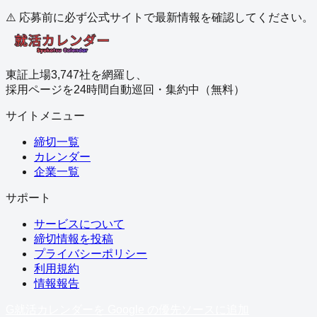
⚠️ 応募前に必ず公式サイトで最新情報を確認してください。
東証上場3,747社を網羅し、
採用ページを24時間自動巡回・集約中（無料）
サイトメニュー
締切一覧
カレンダー
企業一覧
サポート
サービスについて
締切情報を投稿
プライバシーポリシー
利用規約
情報報告
G
就活カレンダーを Google の優先ソースに追加