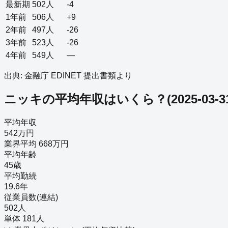
最新期
502
人
-4
1年前
506
人
+9
2年前
497
人
-26
3年前
523
人
-26
4年前
549
人
—
出典: 金融庁 EDINET 提出書類より
ニッキ
の平均年収はいくら？
(
2025-03-3
平均年収
542万円
業界平均 668万円
平均年齢
45歳
平均勤続
19.6年
従業員数(連結)
502人
単体 181人