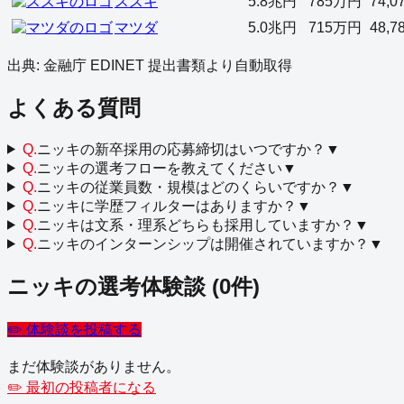
スズキ
5.8兆円
785万円
74,0
マツダ
5.0兆円
715万円
48,7
出典: 金融庁 EDINET 提出書類より自動取得
よくある質問
Q.
ニッキの新卒採用の応募締切はいつですか？
▼
Q.
ニッキの選考フローを教えてください
▼
Q.
ニッキの従業員数・規模はどのくらいですか？
▼
Q.
ニッキに学歴フィルターはありますか？
▼
Q.
ニッキは文系・理系どちらも採用していますか？
▼
Q.
ニッキのインターンシップは開催されていますか？
▼
ニッキ
の選考体験談
(
0
件)
✏️ 体験談を投稿する
まだ体験談がありません。
✏️ 最初の投稿者になる