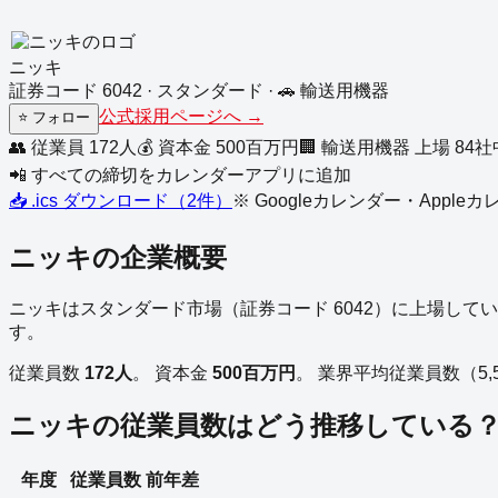
ニッキ
証券コード
6042
·
スタンダード
·
🚗
輸送用機器
公式採用ページへ →
⭐
フォロー
👥 従業員
172
人
💰 資本金
500
百万円
🏢
輸送用機器
上場
84
社
📲 すべての締切をカレンダーアプリに追加
📥 .ics ダウンロード（
2
件）
※ Googleカレンダー・Appl
ニッキ
の企業概要
ニッキ
は
スタンダード
市場（証券コード
6042
）に上場してい
す。
従業員数
172
人
。
資本金
500
百万円
。
業界平均従業員数（
5,
ニッキ
の従業員数はどう推移している
年度
従業員数
前年差