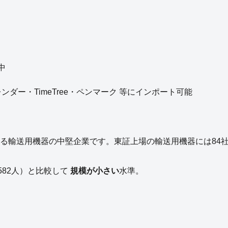
中
eカレンダー・TimeTree・ペンマーク 等にインポート可能
る
輸送用機器
の
中堅企業
です。
東証上場の
輸送用機器
には
84
582
人）と比較して
規模が小さい
水準。
？