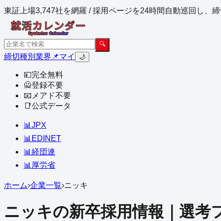
東証上場3,747社を網羅 / 採用ページを24時間自動巡回し
🔍
締切
種別
業界
📌マイ
🌙
💴
完全無料
🙅
登録不要
📧
メアド不要
📑
公式データ
📊
JPX
📊
EDINET
📊
経団連
📊
厚労省
ホーム
›
企業一覧
›
ニッキ
ニッキ
の新卒採用情報｜選考