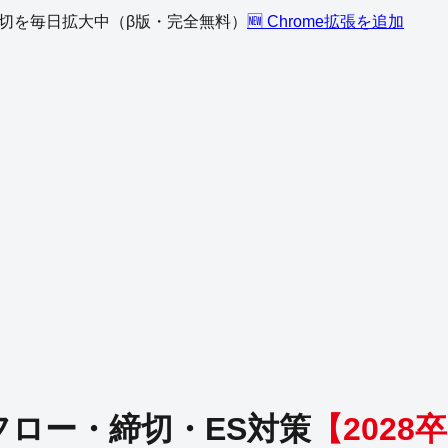
、締切を毎日拡大中（β版・完全無料）
🆕 Chrome拡張を追加
フロー・締切・ES対策
【
2028
卒