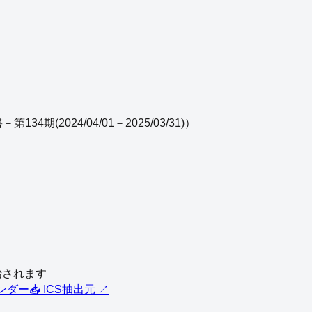
34期(2024/04/01－2025/03/31)
）
始されます
レンダー
📥 ICS
抽出元 ↗