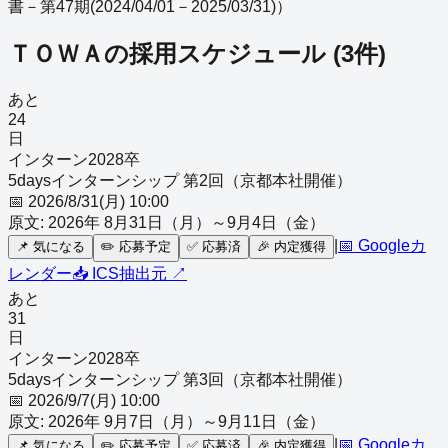
書－第47期(2024/04/01－2025/03/31)
）
ＴＯＷＡ
の採用スケジュール
(
3
件)
あと
24
日
インターン
2028
卒
5daysインターンシップ 第2回（京都本社開催）
📅
2026/8/31(月) 10:00
原文:
2026年 8月31日（月）～9月4日（金）
|
📅 Googleカ
📌
気になる
✏️
応募予定
✅
応募済
🎉
内定獲得
レンダー
📥 ICS
抽出元 ↗
あと
31
日
インターン
2028
卒
5daysインターンシップ 第3回（京都本社開催）
📅
2026/9/7(月) 10:00
原文:
2026年 9月7日（月）～9月11日（金）
|
📅 Googleカ
📌
気になる
✏️
応募予定
✅
応募済
🎉
内定獲得