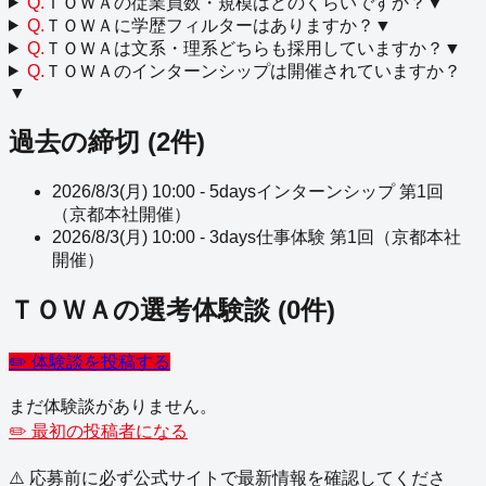
Q.
ＴＯＷＡの従業員数・規模はどのくらいですか？
▼
Q.
ＴＯＷＡに学歴フィルターはありますか？
▼
Q.
ＴＯＷＡは文系・理系どちらも採用していますか？
▼
Q.
ＴＯＷＡのインターンシップは開催されていますか？
▼
過去の締切 (
2
件)
2026/8/3(月) 10:00
-
5daysインターンシップ 第1回
（京都本社開催）
2026/8/3(月) 10:00
-
3days仕事体験 第1回（京都本社
開催）
ＴＯＷＡ
の選考体験談
(
0
件)
✏️ 体験談を投稿する
まだ体験談がありません。
✏️ 最初の投稿者になる
⚠️ 応募前に必ず公式サイトで最新情報を確認してくださ