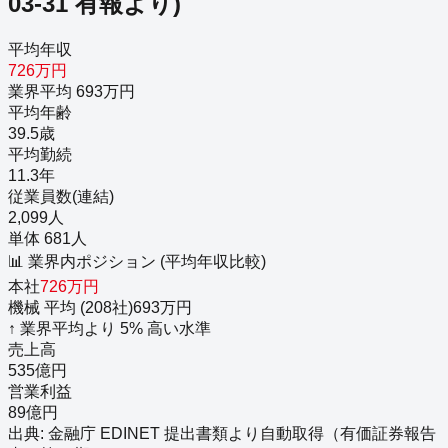
03-31
有報より)
平均年収
726万円
業界平均 693万円
平均年齢
39.5歳
平均勤続
11.3年
従業員数(連結)
2,099人
単体 681人
📊 業界内ポジション (平均年収比較)
本社
726
万円
機械
平均 (
208
社)
693
万円
↑
業界平均より
5
%
高い
水準
売上高
535億円
営業利益
89億円
出典: 金融庁 EDINET 提出書類より自動取得（
有価証券報告