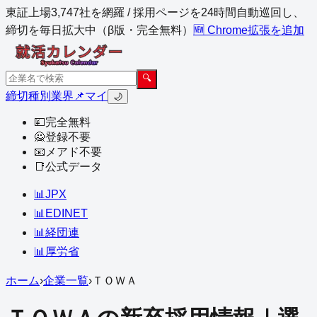
東証上場3,747社を網羅 / 採用ページを24時間自動巡回し、
締切を毎日拡大中（β版・完全無料）
🆕 Chrome拡張を追加
🔍
締切
種別
業界
📌マイ
🌙
💴
完全無料
🙅
登録不要
📧
メアド不要
📑
公式データ
📊
JPX
📊
EDINET
📊
経団連
📊
厚労省
ホーム
›
企業一覧
›
ＴＯＷＡ