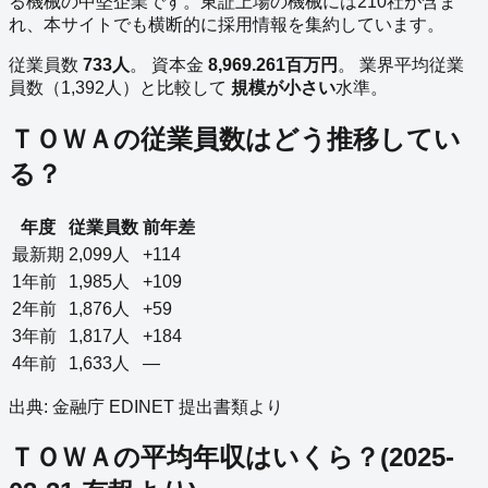
る
機械
の
中堅企業
です。
東証上場の
機械
には
210
社が含ま
れ、本サイトでも横断的に採用情報を集約しています。
従業員数
733
人
。
資本金
8,969.261
百万円
。
業界平均従業
員数（
1,392
人）と比較して
規模が小さい
水準。
ＴＯＷＡ
の従業員数はどう推移してい
る？
年度
従業員数
前年差
最新期
2,099
人
+114
1年前
1,985
人
+109
2年前
1,876
人
+59
3年前
1,817
人
+184
4年前
1,633
人
—
出典: 金融庁 EDINET 提出書類より
ＴＯＷＡ
の平均年収はいくら？
(
2025-