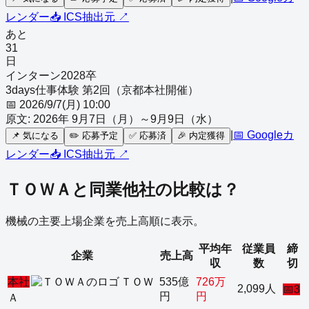
レンダー
📥 ICS
抽出元 ↗
あと
31
日
インターン
2028
卒
3days仕事体験 第2回（京都本社開催）
📅
2026/9/7(月) 10:00
原文:
2026年 9月7日（月）～9月9日（水）
|
📅 Googleカ
📌
気になる
✏️
応募予定
✅
応募済
🎉
内定獲得
レンダー
📥 ICS
抽出元 ↗
ＴＯＷＡ
と同業他社の比較は？
機械
の主要上場企業を売上高順に表示。
平均年
従業員
締
企業
売上高
収
数
切
本社
ＴＯＷ
535億
726万
2,099人
📅
3
円
円
Ａ