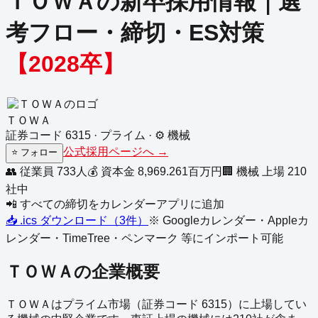
ＴＯＷＡ
の新卒採用情報｜選
考フロー・締切・ES対策
【
2028
卒】
ＴＯＷＡ
証券コード
6315
·
プライム
·
⚙️
機械
公式採用ページへ →
⭐
フォロー
👥 従業員
733
人
💰 資本金
8,969.261
百万円
🏢
機械
上場
210
社中
📲 すべての締切をカレンダーアプリに追加
📥 .ics ダウンロード（
3
件）
※ Googleカレンダー・Appleカ
レンダー・TimeTree・ペンマーク 等にインポート可能
ＴＯＷＡ
の企業概要
ＴＯＷＡ
は
プライム
市場（証券コード
6315
）に上場してい