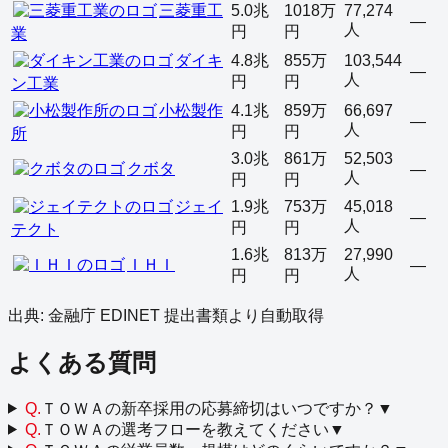
三菱重工
5.0兆
1018万
77,274
—
人
円
円
業
ダイキ
4.8兆
855万
103,544
—
人
円
円
ン工業
小松製作
4.1兆
859万
66,697
—
人
円
円
所
3.0兆
861万
52,503
クボタ
—
人
円
円
ジェイ
1.9兆
753万
45,018
—
人
円
円
テクト
1.6兆
813万
27,990
ＩＨＩ
—
人
円
円
出典: 金融庁 EDINET 提出書類より自動取得
よくある質問
Q.
ＴＯＷＡの新卒採用の応募締切はいつですか？
▼
Q.
ＴＯＷＡの選考フローを教えてください
▼