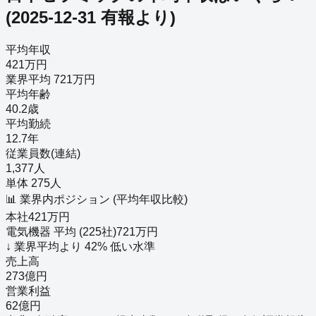
(
2025-12-31
有報より)
平均年収
421万円
業界平均 721万円
平均年齢
40.2歳
平均勤続
12.7年
従業員数(連結)
1,377人
単体 275人
📊 業界内ポジション (平均年収比較)
本社
421
万円
電気機器
平均 (
225
社)
721
万円
↓
業界平均より
42
%
低い
水準
売上高
273億円
営業利益
62億円