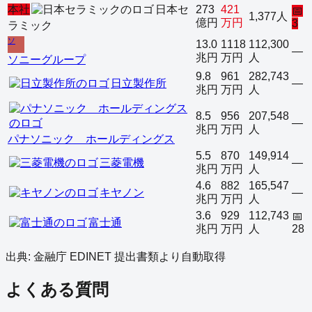
本社
日本セ
273
421
📅
1,377人
億円
万円
3
ラミック
ソ
13.0
1118
112,300
—
兆円
万円
人
ソニーグループ
9.8
961
282,743
日立製作所
—
兆円
万円
人
8.5
956
207,548
—
兆円
万円
人
パナソニック ホールディングス
5.5
870
149,914
三菱電機
—
兆円
万円
人
4.6
882
165,547
キヤノン
—
兆円
万円
人
3.6
929
112,743
📅
富士通
兆円
万円
人
28
出典: 金融庁 EDINET 提出書類より自動取得
よくある質問