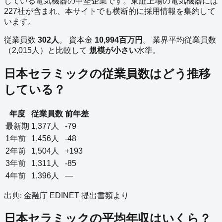
している
電気機器
の
中堅企業
です。
東証上場の
電気機器
には
227
社が含まれ、本サイトでも横断的に採用情報を集約して
います。
従業員数
302
人
。
資本金
10,994
百万円
。
業界平均従業員数
（
2,015
人）と比較して
規模が小さい
水準。
日本セラミック
の従業員数はどう推移
している？
年度
従業員数
前年差
最新期
1,377
人
-79
1年前
1,456
人
-48
2年前
1,504
人
+193
3年前
1,311
人
-85
4年前
1,396
人
—
出典: 金融庁 EDINET 提出書類より
日本セラミック
の平均年収はいくら？