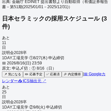
出典: 金融庁 EDINET 提出書類より自動取得（
有価証券報告
書－第51期(2025/01/01－2025/12/31)
）
日本セラミック
の採用スケジュール
(
3
件)
あと
11
日
説明会
2028
卒
1DAY工場見学 ①8/27(木) 申込締切
📅
2026/8/16(日) 23:59
原文:
申込〆切：① 8/16（日）
|
📅 Googleカ
📌
気になる
✏️
応募予定
✅
応募済
🎉
内定獲得
レンダー
📥 ICS
抽出元 ↗
あと
25
日
説明会
2028
卒
1DAY工場見学 ②9/8(火) 申込締切