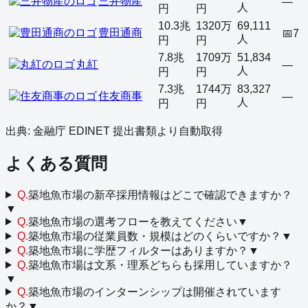
三井物産
—
人
円
円
10.3兆
1320万
69,111
豊田通商
📅
7
人
円
円
7.8兆
1709万
51,834
丸紅
—
人
円
円
7.3兆
1744万
83,327
住友商事
—
人
円
円
出典: 金融庁 EDINET 提出書類より自動取得
よくある質問
Q.
築地魚市場の新卒採用情報はどこで確認できますか？
▼
Q.
築地魚市場の選考フローを教えてください
▼
Q.
築地魚市場の従業員数・規模はどのくらいですか？
▼
Q.
築地魚市場に学歴フィルターはありますか？
▼
Q.
築地魚市場は文系・理系どちらも採用していますか？
▼
Q.
築地魚市場のインターンシップは開催されています
か？
▼