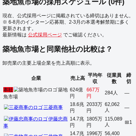
築地魚市場
の採用スケジュール
(
0
件)
現在、公式採用ページに掲載されている締切はありません。
※ 6-8月のインターン応募期、2-3月の本選考解禁期に多く
更新されます。
最新情報は
公式採用ページ
でご確認ください。
築地魚市場
と同業他社の比較は？
卸売業
の主要上場企業を売上高順に表示。
平均年
従業員
締
企業
売上高
収
数
切
本社
築地
624億
667万
284人
—
円
円
魚市場
18.6兆
2033万
62,062
三菱商事
—
人
円
円
伊藤忠商
14.7兆
1805万
115,089
📅
1
人
円
円
事
14.7兆
1996万
56,400