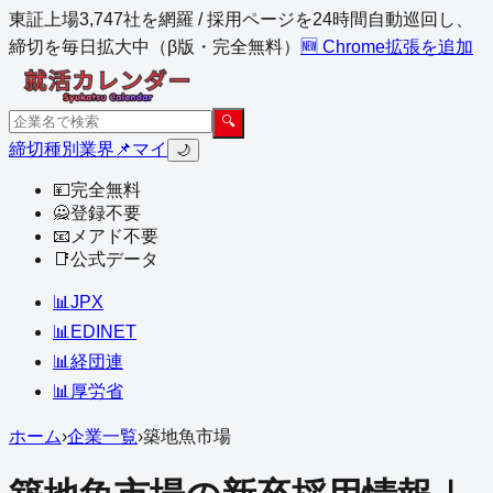
東証上場3,747社を網羅 / 採用ページを24時間自動巡回し、
締切を毎日拡大中（β版・完全無料）
🆕 Chrome拡張を追加
🔍
締切
種別
業界
📌マイ
🌙
💴
完全無料
🙅
登録不要
📧
メアド不要
📑
公式データ
📊
JPX
📊
EDINET
📊
経団連
📊
厚労省
ホーム
›
企業一覧
›
築地魚市場