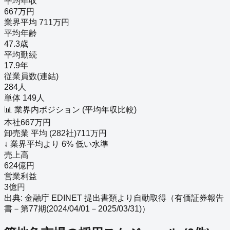
平均年収
667万円
業界平均 711万円
平均年齢
47.3歳
平均勤続
17.9年
従業員数(連結)
284人
単体 149人
📊 業界内ポジション (平均年収比較)
本社
667
万円
卸売業
平均 (
282
社)
711
万円
↓
業界平均より
6
%
低い
水準
売上高
624億円
営業利益
3億円
出典: 金融庁 EDINET 提出書類より自動取得（
有価証券報告
書－第77期(2024/04/01－2025/03/31)
）