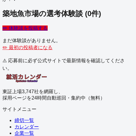
築地魚市場
の選考体験談
(
0
件)
✏️ 体験談を投稿する
まだ体験談がありません。
✏️ 最初の投稿者になる
⚠️ 応募前に必ず公式サイトで最新情報を確認してくださ
い。
東証上場3,747社を網羅し、
採用ページを24時間自動巡回・集約中（無料）
サイトメニュー
締切一覧
カレンダー
企業一覧