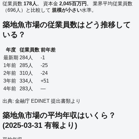
従業員数
178
人
。
資本金
2,045
百万円
。
業界平均従業員数
（
696
人）と比較して
規模が小さい
水準。
築地魚市場
の従業員数はどう推移して
いる？
年度
従業員数
前年差
最新期
284
人
-1
1年前
285
人
-25
2年前
310
人
-24
3年前
334
人
+51
4年前
283
人
—
出典: 金融庁 EDINET 提出書類より
築地魚市場
の平均年収はいくら？
(
2025-03-31
有報より)