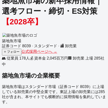
築地魚市場
の新卒採用情報｜
選考フロー・締切・ES対策
【
2028
卒】
築地魚市場
証券コード
8039
·
スタンダード
·
🏬
卸売業
公式採用ページへ →
⭐
フォロー
👥 従業員
178
人
💰 資本金
2,045
百万円
🏢
卸売業
上場
285
社
中
築地魚市場
の企業概要
築地魚市場
は
スタンダード
市場（証券コード
8039
）に上場
している
卸売業
の
中堅企業
です。
東証上場の
卸売業
には
285
社が含まれ、本サイトでも横断的に採用情報を集約していま
す。