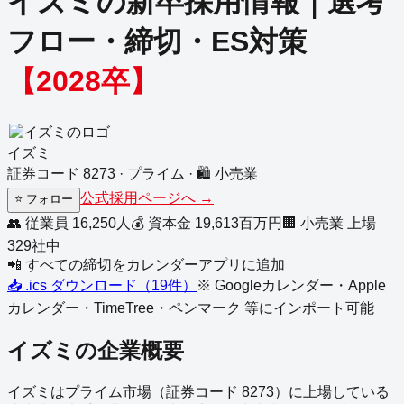
イズミ
の新卒採用情報｜選考
フロー・締切・ES対策
【
2028
卒】
イズミ
証券コード
8273
·
プライム
·
🛍️
小売業
公式採用ページへ →
⭐
フォロー
👥 従業員
16,250
人
💰 資本金
19,613
百万円
🏢
小売業
上場
329
社中
📲 すべての締切をカレンダーアプリに追加
📥 .ics ダウンロード（
19
件）
※ Googleカレンダー・Apple
カレンダー・TimeTree・ペンマーク 等にインポート可能
イズミ
の企業概要
イズミ
は
プライム
市場（証券コード
8273
）に上場している