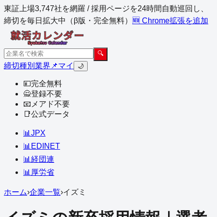
東証上場3,747社を網羅 / 採用ページを24時間自動巡回し、
締切を毎日拡大中（β版・完全無料）
🆕 Chrome拡張を追加
🔍
締切
種別
業界
📌マイ
🌙
💴
完全無料
🙅
登録不要
📧
メアド不要
📑
公式データ
📊
JPX
📊
EDINET
📊
経団連
📊
厚労省
ホーム
›
企業一覧
›
イズミ