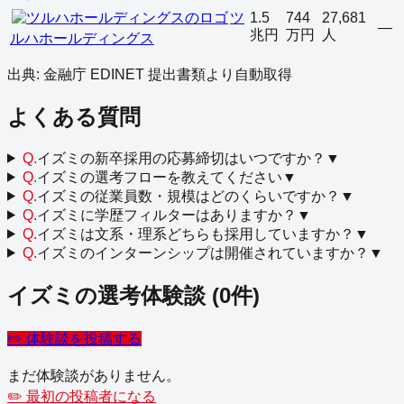
ツ
1.5
744
27,681
—
兆円
万円
人
ルハホールディングス
出典: 金融庁 EDINET 提出書類より自動取得
よくある質問
Q.
イズミの新卒採用の応募締切はいつですか？
▼
Q.
イズミの選考フローを教えてください
▼
Q.
イズミの従業員数・規模はどのくらいですか？
▼
Q.
イズミに学歴フィルターはありますか？
▼
Q.
イズミは文系・理系どちらも採用していますか？
▼
Q.
イズミのインターンシップは開催されていますか？
▼
イズミ
の選考体験談
(
0
件)
✏️ 体験談を投稿する
まだ体験談がありません。
✏️ 最初の投稿者になる