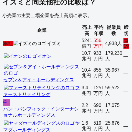
イズミ
と同業他社の比較は？
小売業
の主要上場企業を売上高順に表示。
売上
平均
従業員
締
企業
高
年収
数
切
5241
556
📅
本社
イズミ
4,938人
億円
万円
19
10.7
933
179,230
イオン
—
兆円
万円
人
10.4
855
35,967
—
兆円
万円
人
セブン＆アイ・ホールディングス
フ
3.4
1251
59,522
—
兆円
万円
人
ァーストリテイリング
パ
2.2
690
17,075
—
パン・パシフィック・インターナシ
兆円
万円
人
ョナルホールディングス
ヤ
1.6
519
25,676
—
兆円
万円
人
マダホールディングス