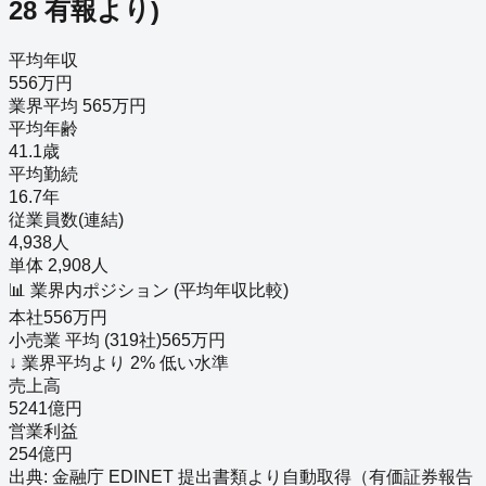
28
有報より)
平均年収
556万円
業界平均 565万円
平均年齢
41.1歳
平均勤続
16.7年
従業員数(連結)
4,938人
単体 2,908人
📊 業界内ポジション (平均年収比較)
本社
556
万円
小売業
平均 (
319
社)
565
万円
↓
業界平均より
2
%
低い
水準
売上高
5241億円
営業利益
254億円
出典: 金融庁 EDINET 提出書類より自動取得（
有価証券報告