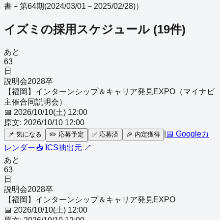
書－第64期(2024/03/01－2025/02/28)
）
イズミ
の採用スケジュール
(
19
件)
あと
63
日
説明会
2028
卒
【福岡】インターンシップ＆キャリア発見EXPO（マイナビ
主催合同説明会）
📅
2026/10/10(土) 12:00
原文:
2026/10/10 12:00
|
📅 Googleカ
📌
気になる
✏️
応募予定
✅
応募済
🎉
内定獲得
レンダー
📥 ICS
抽出元 ↗
あと
63
日
説明会
2028
卒
【福岡】インターンシップ＆キャリア発見EXPO
📅
2026/10/10(土) 12:00