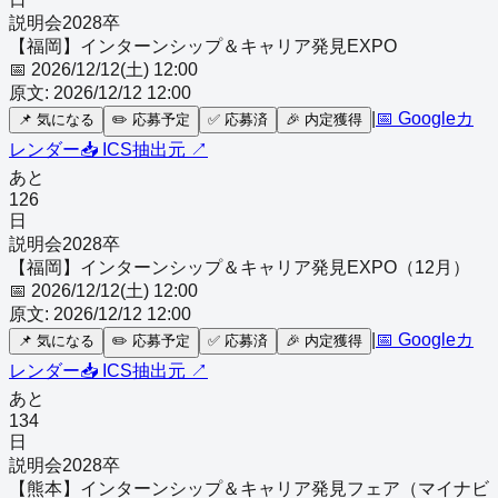
説明会
2028
卒
【福岡】インターンシップ＆キャリア発見EXPO
📅
2026/12/12(土) 12:00
原文:
2026/12/12 12:00
|
📅 Googleカ
📌
気になる
✏️
応募予定
✅
応募済
🎉
内定獲得
レンダー
📥 ICS
抽出元 ↗
あと
126
日
説明会
2028
卒
【福岡】インターンシップ＆キャリア発見EXPO（12月）
📅
2026/12/12(土) 12:00
原文:
2026/12/12 12:00
|
📅 Googleカ
📌
気になる
✏️
応募予定
✅
応募済
🎉
内定獲得
レンダー
📥 ICS
抽出元 ↗
あと
134
日
説明会
2028
卒
【熊本】インターンシップ＆キャリア発見フェア（マイナビ