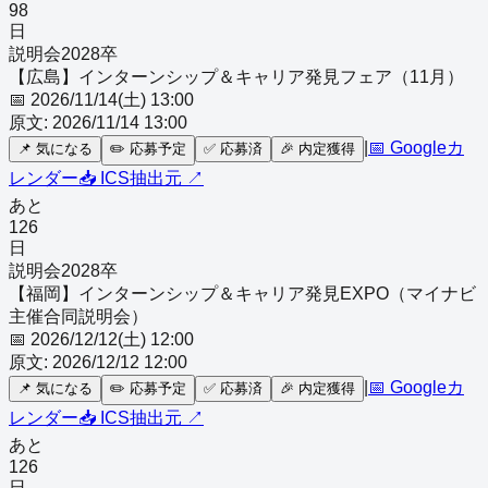
98
日
説明会
2028
卒
【広島】インターンシップ＆キャリア発見フェア（11月）
📅
2026/11/14(土) 13:00
原文:
2026/11/14 13:00
|
📅 Googleカ
📌
気になる
✏️
応募予定
✅
応募済
🎉
内定獲得
レンダー
📥 ICS
抽出元 ↗
あと
126
日
説明会
2028
卒
【福岡】インターンシップ＆キャリア発見EXPO（マイナビ
主催合同説明会）
📅
2026/12/12(土) 12:00
原文:
2026/12/12 12:00
|
📅 Googleカ
📌
気になる
✏️
応募予定
✅
応募済
🎉
内定獲得
レンダー
📥 ICS
抽出元 ↗
あと
126
日