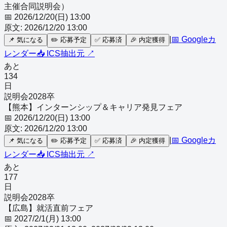
主催合同説明会）
📅
2026/12/20(日) 13:00
原文:
2026/12/20 13:00
|
📅 Googleカ
📌
気になる
✏️
応募予定
✅
応募済
🎉
内定獲得
レンダー
📥 ICS
抽出元 ↗
あと
134
日
説明会
2028
卒
【熊本】インターンシップ＆キャリア発見フェア
📅
2026/12/20(日) 13:00
原文:
2026/12/20 13:00
|
📅 Googleカ
📌
気になる
✏️
応募予定
✅
応募済
🎉
内定獲得
レンダー
📥 ICS
抽出元 ↗
あと
177
日
説明会
2028
卒
【広島】就活直前フェア
📅
2027/2/1(月) 13:00