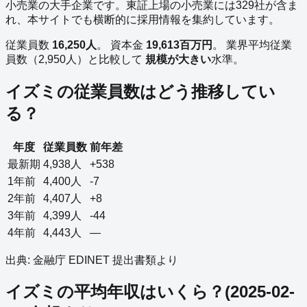
小売業
の
大手企業
です。
東証上場の
小売業
には
329
社が含ま
れ、本サイトでも横断的に採用情報を集約しています。
従業員数
16,250
人
。
資本金
19,613
百万円
。
業界平均従業
員数（
2,950
人）と比較して
規模が大きい
水準。
イズミ
の従業員数はどう推移してい
る？
年度
従業員数
前年差
最新期
4,938
人
+538
1年前
4,400
人
-7
2年前
4,407
人
+8
3年前
4,399
人
-44
4年前
4,443
人
—
出典: 金融庁 EDINET 提出書類より
イズミ
の平均年収はいくら？
(
2025-02-