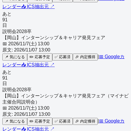
レンダー
📥 ICS
抽出元 ↗
あと
91
日
説明会
2028
卒
【岡山】インターンシップ＆キャリア発見フェア
📅
2026/11/7(土) 13:00
原文:
2026/11/07 13:00
|
📅 Googleカ
📌
気になる
✏️
応募予定
✅
応募済
🎉
内定獲得
レンダー
📥 ICS
抽出元 ↗
あと
91
日
説明会
2028
卒
【岡山】インターンシップ＆キャリア発見フェア（マイナビ
主催合同説明会）
📅
2026/11/7(土) 13:00
原文:
2026/11/07 13:00
|
📅 Googleカ
📌
気になる
✏️
応募予定
✅
応募済
🎉
内定獲得
レンダー
📥 ICS
抽出元 ↗