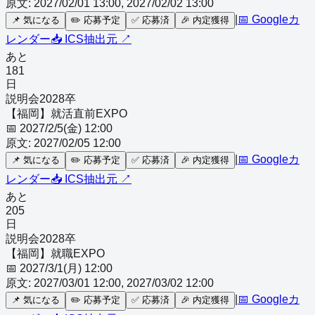
原文:
2027/02/01 13:00, 2027/02/02 13:00
|
📅 Googleカ
📌
気になる
✏️
応募予定
✅
応募済
🎉
内定獲得
レンダー
📥 ICS
抽出元 ↗
あと
181
日
説明会
2028
卒
【福岡】就活直前EXPO
📅
2027/2/5(金) 12:00
原文:
2027/02/05 12:00
|
📅 Googleカ
📌
気になる
✏️
応募予定
✅
応募済
🎉
内定獲得
レンダー
📥 ICS
抽出元 ↗
あと
205
日
説明会
2028
卒
【福岡】就職EXPO
📅
2027/3/1(月) 12:00
原文:
2027/03/01 12:00, 2027/03/02 12:00
|
📅 Googleカ
📌
気になる
✏️
応募予定
✅
応募済
🎉
内定獲得