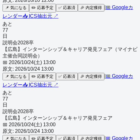
原文:
2026/10/10 12:00
|
📅 Googleカ
📌
気になる
✏️
応募予定
✅
応募済
🎉
内定獲得
レンダー
📥 ICS
抽出元 ↗
あと
77
日
説明会
2028
卒
【広島】インターンシップ＆キャリア発見フェア（マイナビ
主催合同説明会）
📅
2026/10/24(土) 13:00
原文:
2026/10/24 13:00
|
📅 Googleカ
📌
気になる
✏️
応募予定
✅
応募済
🎉
内定獲得
レンダー
📥 ICS
抽出元 ↗
あと
77
日
説明会
2028
卒
【広島】インターンシップ＆キャリア発見フェア
📅
2026/10/24(土) 13:00
原文:
2026/10/24 13:00
|
📅 Googleカ
📌
気になる
✏️
応募予定
✅
応募済
🎉
内定獲得