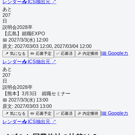
レンダー
📥 ICS
抽出元 ↗
あと
207
日
説明会
2028
卒
【広島】就職EXPO
📅
2027/3/3(水) 12:00
原文:
2027/03/03 12:00, 2027/03/04 12:00
|
📅 Googleカ
📌
気になる
✏️
応募予定
✅
応募済
🎉
内定獲得
レンダー
📥 ICS
抽出元 ↗
あと
207
日
説明会
2028
卒
【熊本】3月3日 就職セミナー
📅
2027/3/3(水) 13:00
原文:
2027/03/03 13:00
|
📅 Googleカ
📌
気になる
✏️
応募予定
✅
応募済
🎉
内定獲得
レンダー
📥 ICS
抽出元 ↗