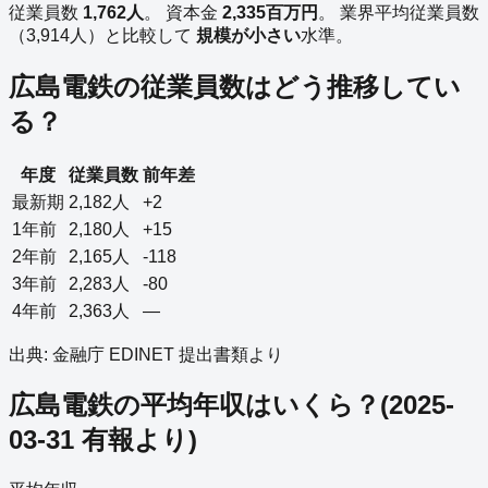
従業員数
1,762
人
。
資本金
2,335
百万円
。
業界平均従業員数
（
3,914
人）と比較して
規模が小さい
水準。
広島電鉄
の従業員数はどう推移してい
る？
年度
従業員数
前年差
最新期
2,182
人
+2
1年前
2,180
人
+15
2年前
2,165
人
-118
3年前
2,283
人
-80
4年前
2,363
人
—
出典: 金融庁 EDINET 提出書類より
広島電鉄
の平均年収はいくら？
(
2025-
03-31
有報より)