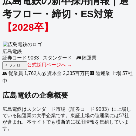
広島電鉄
の新卒採用情報｜選
考フロー・締切・ES対策
【
2028
卒】
広島電鉄
証券コード
9033
·
スタンダード
·
🚛
陸運業
公式採用ページへ →
⭐
フォロー
👥 従業員
1,762
人
💰 資本金
2,335
百万円
🏢
陸運業
上場
57
社
中
広島電鉄
の企業概要
広島電鉄
は
スタンダード
市場（証券コード
9033
）に上場し
ている
陸運業
の
大手企業
です。
東証上場の
陸運業
には
57
社
が含まれ、本サイトでも横断的に採用情報を集約していま
す。