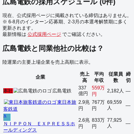
広島電鉄
の採用スケジュール
(
0
件)
現在、公式採用ページに掲載されている締切はありません。
※ 6-8月のインターン応募期、2-3月の本選考解禁期に多く
更新されます。
最新情報は
公式採用ページ
でご確認ください。
広島電鉄
と同業他社の比較は？
陸運業
の主要上場企業を売上高順に表示。
売上
平均
従業員
締
企業
高
年収
数
切
337
559万
本社
広島電鉄
2,182人
—
億円
円
東日本旅
2.9兆
767万
69,559
—
人
円
円
客鉄道
Ｎ
2.6兆
833万
77,925
—
ＮＩＰＰＯＮ ＥＸＰＲＥＳＳホ
人
円
円
ールディングス