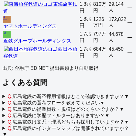
東海旅客鉄
1.8兆
810万
29,144
—
人
円
円
道
ヤ
1.8兆
1226
172,822
—
万円
人
円
ヤマトホールディングス
近
1.7兆
797万
44,678
—
人
円
円
近鉄グループホールディングス
西日本旅
1.7兆
684万
45,450
—
人
円
円
客鉄道
出典: 金融庁 EDINET 提出書類より自動取得
よくある質問
Q.
広島電鉄の新卒採用情報はどこで確認できますか？
▼
Q.
広島電鉄の選考フローを教えてください
▼
Q.
広島電鉄の従業員数・規模はどのくらいですか？
▼
Q.
広島電鉄に学歴フィルターはありますか？
▼
Q.
広島電鉄は文系・理系どちらも採用していますか？
▼
Q.
広島電鉄のインターンシップは開催されていますか？
▼