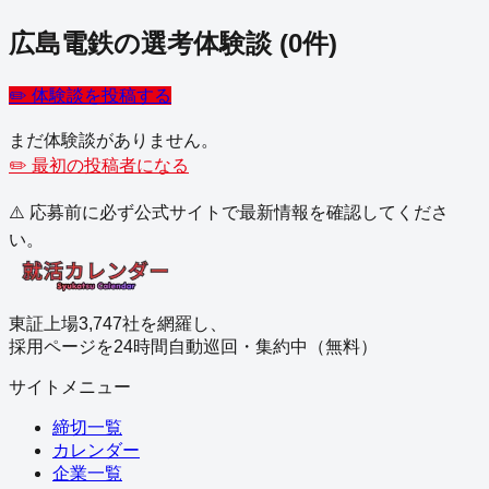
広島電鉄
の選考体験談
(
0
件)
✏️ 体験談を投稿する
まだ体験談がありません。
✏️ 最初の投稿者になる
⚠️ 応募前に必ず公式サイトで最新情報を確認してくださ
い。
東証上場3,747社を網羅し、
採用ページを24時間自動巡回・集約中（無料）
サイトメニュー
締切一覧
カレンダー
企業一覧