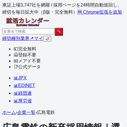
東証上場3,747社を網羅 / 採用ページを24時間自動巡回し、
締切を毎日拡大中（β版・完全無料）
🆕 Chrome拡張を追加
🔍
締切
種別
業界
📌マイ
🌙
💴
完全無料
🙅
登録不要
📧
メアド不要
📑
公式データ
📊
JPX
📊
EDINET
📊
経団連
📊
厚労省
ホーム
›
企業一覧
›
広島電鉄