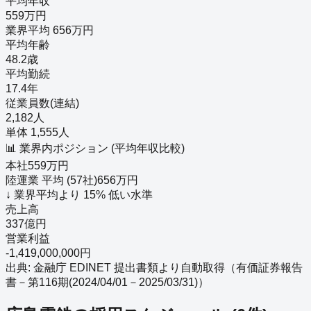
平均年収
559万円
業界平均 656万円
平均年齢
48.2歳
平均勤続
17.4年
従業員数(連結)
2,182人
単体 1,555人
📊 業界内ポジション (平均年収比較)
本社
559
万円
陸運業
平均 (
57
社)
656
万円
↓
業界平均より
15
%
低い
水準
売上高
337億円
営業利益
-1,419,000,000円
出典: 金融庁 EDINET 提出書類より自動取得（
有価証券報告
書－第116期(2024/04/01－2025/03/31)
）