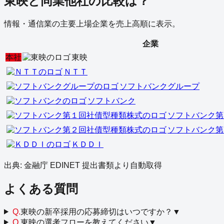
東映
と同業他社の比較は？
情報・通信業
の主要上場企業を売上高順に表示。
企業
本社
東映
ＮＴＴ
ソフトバンクグループ
ソフトバンク
ソフトバンク第
ソフトバンク第
ＫＤＤＩ
出典: 金融庁 EDINET 提出書類より自動取得
よくある質問
Q.
東映の新卒採用の応募締切はいつですか？
▼
Q.
東映の選考フローを教えてください
▼