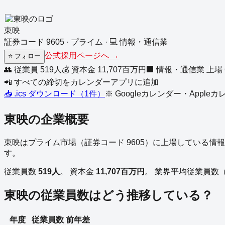
東映
証券コード
9605
·
プライム
·
💻
情報・通信業
公式採用ページへ →
⭐
フォロー
👥 従業員
519
人
💰 資本金
11,707
百万円
🏢
情報・通信業
上場
📲 すべての締切をカレンダーアプリに追加
📥 .ics ダウンロード（
1
件）
※ Googleカレンダー・Appl
東映
の企業概要
東映
は
プライム
市場（証券コード
9605
）に上場している
情報
す。
従業員数
519
人
。
資本金
11,707
百万円
。
業界平均従業員数
東映
の従業員数はどう推移している？
年度
従業員数
前年差