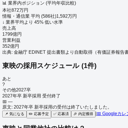
📊 業界内ポジション (平均年収比較)
本社
872
万円
情報・通信業
平均 (
586
社)
1,592
万円
↓
業界平均より
45
%
低い
水準
売上高
1799億円
営業利益
352億円
出典: 金融庁 EDINET 提出書類より自動取得（
有価証券報告書－第1
東映
の採用スケジュール
(
1
件)
あと
?
その他
2027
卒
2027年卒 新卒採用 受付終了
📅
—
原文:
2027年卒 新卒採用の受付は終了いたしました。
|
📅 Googleカ
📌
気になる
✏️
応募予定
✅
応募済
🎉
内定獲得