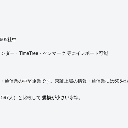
605
社中
eカレンダー・TimeTree・ペンマーク 等にインポート可能
・通信業
の
中堅企業
です。
東証上場の
情報・通信業
には
605
社
（
597
人）と比較して
規模が小さい
水準。