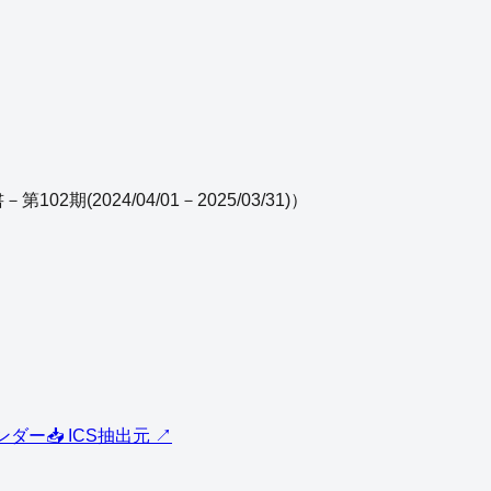
02期(2024/04/01－2025/03/31)
）
レンダー
📥 ICS
抽出元 ↗