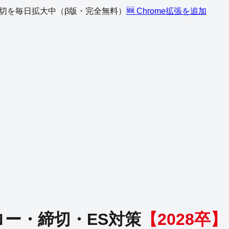
、締切を毎日拡大中（β版・完全無料）
🆕 Chrome拡張を追加
ー・締切・ES対策
【
2028
卒】