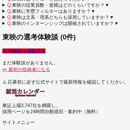
Q.
東映の従業員数・規模はどのくらいですか？
▼
Q.
東映に学歴フィルターはありますか？
▼
Q.
東映は文系・理系どちらも採用していますか？
▼
Q.
東映のインターンシップは開催されていますか？
▼
東映
の選考体験談
(
0
件)
✏️ 体験談を投稿する
まだ体験談がありません。
✏️ 最初の投稿者になる
⚠️ 応募前に必ず公式サイトで最新情報を確認してください。
東証上場3,747社を網羅し、
採用ページを24時間自動巡回・集約中（無料）
サイトメニュー