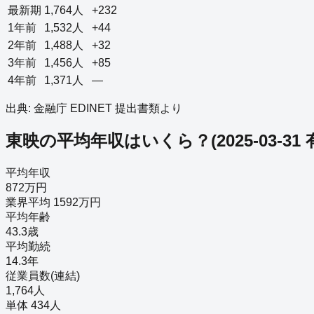
最新期
1,764
人
+232
1年前
1,532
人
+44
2年前
1,488
人
+32
3年前
1,456
人
+85
4年前
1,371
人
—
出典: 金融庁 EDINET 提出書類より
東映
の平均年収はいくら？
(
2025-03-31
平均年収
872万円
業界平均 1592万円
平均年齢
43.3歳
平均勤続
14.3年
従業員数(連結)
1,764人
単体 434人