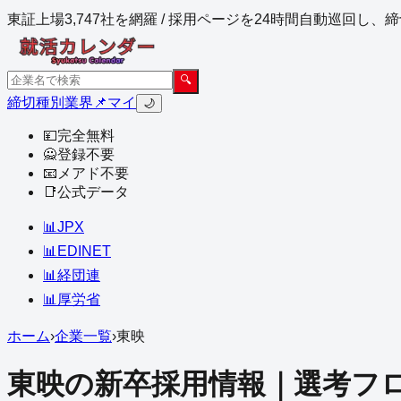
東証上場3,747社を網羅 / 採用ページを24時間自動巡回し
🔍
締切
種別
業界
📌マイ
🌙
💴
完全無料
🙅
登録不要
📧
メアド不要
📑
公式データ
📊
JPX
📊
EDINET
📊
経団連
📊
厚労省
ホーム
›
企業一覧
›
東映
東映
の新卒採用情報｜選考フロ