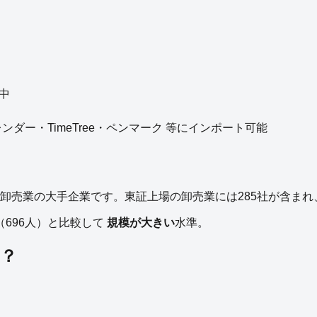
中
eカレンダー・TimeTree・ペンマーク 等にインポート可能
卸売業
の
大手企業
です。
東証上場の
卸売業
には
285
社が含まれ
（
696
人）と比較して
規模が大きい
水準。
？