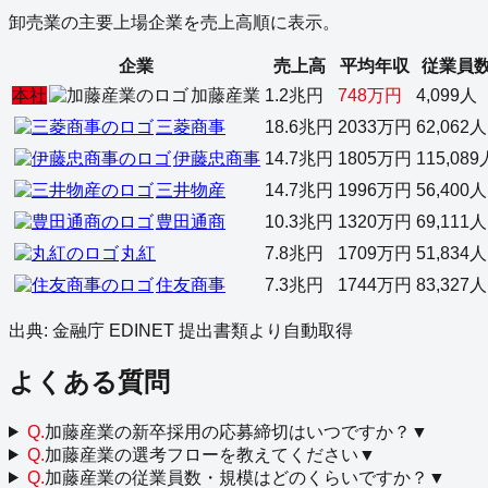
卸売業
の主要上場企業を売上高順に表示。
企業
売上高
平均年収
従業員
本社
加藤産業
1.2兆円
748万円
4,099人
三菱商事
18.6兆円
2033万円
62,062人
伊藤忠商事
14.7兆円
1805万円
115,089
三井物産
14.7兆円
1996万円
56,400人
豊田通商
10.3兆円
1320万円
69,111人
丸紅
7.8兆円
1709万円
51,834人
住友商事
7.3兆円
1744万円
83,327人
出典: 金融庁 EDINET 提出書類より自動取得
よくある質問
Q.
加藤産業の新卒採用の応募締切はいつですか？
▼
Q.
加藤産業の選考フローを教えてください
▼
Q.
加藤産業の従業員数・規模はどのくらいですか？
▼