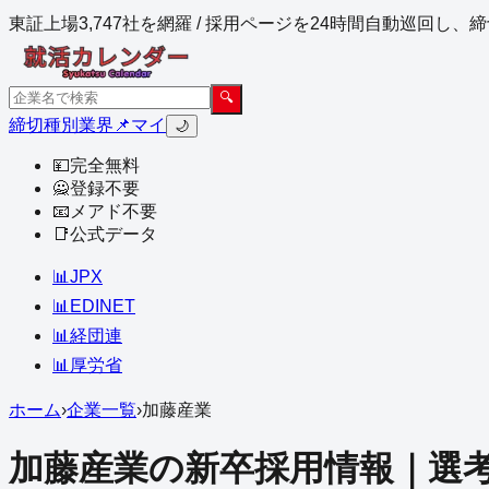
東証上場3,747社を網羅 / 採用ページを24時間自動巡回し
🔍
締切
種別
業界
📌マイ
🌙
💴
完全無料
🙅
登録不要
📧
メアド不要
📑
公式データ
📊
JPX
📊
EDINET
📊
経団連
📊
厚労省
ホーム
›
企業一覧
›
加藤産業
加藤産業
の新卒採用情報｜選考