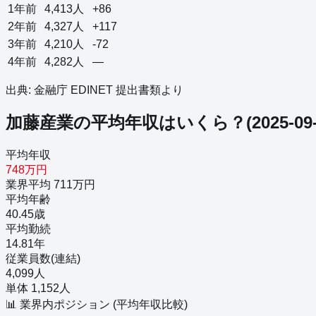
1年前
4,413
人
+86
2年前
4,327
人
+117
3年前
4,210
人
-72
4年前
4,282
人
—
出典: 金融庁 EDINET 提出書類より
加藤産業
の平均年収はいくら？
(
2025-09
平均年収
748万円
業界平均 711万円
平均年齢
40.45歳
平均勤続
14.81年
従業員数(連結)
4,099人
単体 1,152人
📊 業界内ポジション (平均年収比較)