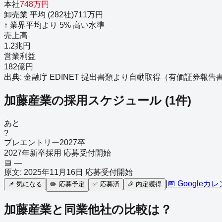
本社
748
万円
卸売業
平均 (
282
社)
711
万円
↑
業界平均より
5
%
高い
水準
売上高
1.2兆円
営業利益
182億円
出典: 金融庁 EDINET 提出書類より自動取得（
有価証券報告書－第7
加藤産業
の採用スケジュール
(
1
件)
あと
?
プレエントリー
2027
卒
2027年新卒採用 応募受付開始
📅
—
原文:
2025年11月16日 応募受付開始
|
📅 Googleカ
📌
気になる
✏️
応募予定
✅
応募済
🎉
内定獲得
加藤産業
と同業他社の比較は？