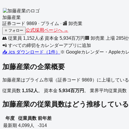
加藤産業
証券コード
9869
·
プライム
·
🏬
卸売業
公式採用ページへ →
⭐
フォロー
👥 従業員
1,152
人
💰 資本金
5,934
百万円
🏢
卸売業
上場
285
社
📲 すべての締切をカレンダーアプリに追加
📥 .ics ダウンロード（
1
件）
※ Googleカレンダー・Appl
加藤産業
の企業概要
加藤産業
は
プライム
市場（証券コード
9869
）に上場している
従業員数
1,152
人
。
資本金
5,934
百万円
。
業界平均従業員数
加藤産業
の従業員数はどう推移している
年度
従業員数
前年差
最新期
4,099
人
-314