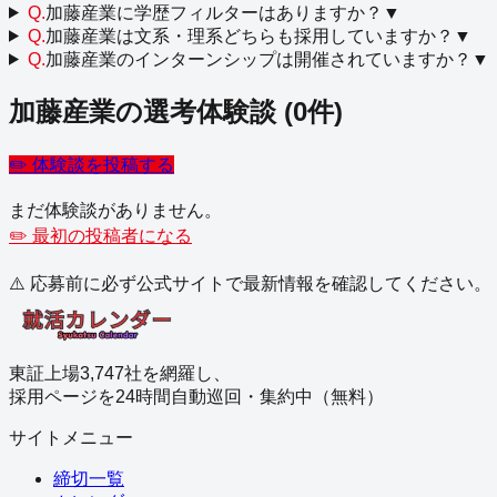
Q.
加藤産業に学歴フィルターはありますか？
▼
Q.
加藤産業は文系・理系どちらも採用していますか？
▼
Q.
加藤産業のインターンシップは開催されていますか？
▼
加藤産業
の選考体験談
(
0
件)
✏️ 体験談を投稿する
まだ体験談がありません。
✏️ 最初の投稿者になる
⚠️ 応募前に必ず公式サイトで最新情報を確認してください。
東証上場3,747社を網羅し、
採用ページを24時間自動巡回・集約中（無料）
サイトメニュー
締切一覧