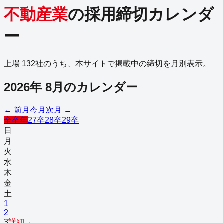
不動産業
の採用締切カレンダ
ー
上場
132
社のうち、本サイトで掲載中の締切を月別表示。
2026
年
8
月のカレンダー
← 前月
今月
次月 →
全卒年
27卒
28卒
29卒
日
月
火
水
木
金
土
1
2
3
詳細→