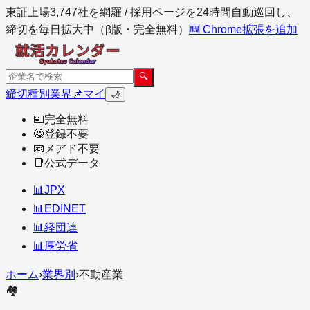
東証上場3,747社を網羅 / 採用ページを24時間自動巡回し、
締切を毎日拡大中（β版・完全無料）
🆕 Chrome拡張を追加
🔍
締切
種別
業界
📌マイ
🌙
💴
完全無料
🙅
登録不要
📧
メアド不要
📑
公式データ
📊
JPX
📊
EDINET
📊
経団連
📊
厚労省
ホーム
›
業界別
›
不動産業
🏘️