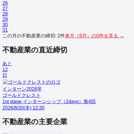
26
27
28
29
30
31
この月の
不動産業
の締切:
2
件
来月（
9
月）の
0
件を見る →
不動産業
の直近締切
あと
12
日
インターン
2028
卒
ゴールドクレスト
1st stage インターンシップ（2days）第4回
2026/8/20(木) 12:30
不動産業
の主要企業