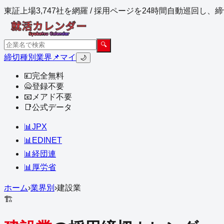
東証上場3,747社を網羅 / 採用ページを24時間自動巡回し
🔍
締切
種別
業界
📌マイ
🌙
💴
完全無料
🙅
登録不要
📧
メアド不要
📑
公式データ
📊
JPX
📊
EDINET
📊
経団連
📊
厚労省
ホーム
›
業界別
›
建設業
🏗️