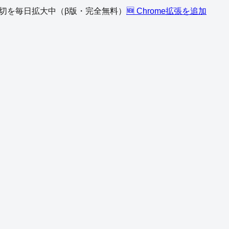
、締切を毎日拡大中（β版・完全無料）
🆕 Chrome拡張を追加