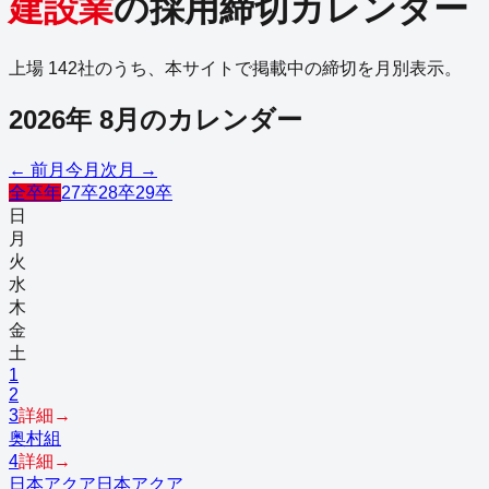
建設業
の採用締切カレンダー
上場
142
社のうち、本サイトで掲載中の締切を月別表示。
2026
年
8
月のカレンダー
← 前月
今月
次月 →
全卒年
27卒
28卒
29卒
日
月
火
水
木
金
土
1
2
3
詳細→
奥村組
4
詳細→
日本アクア
日本アクア