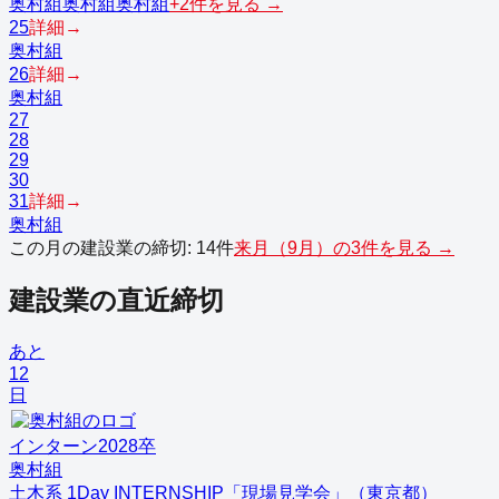
奥村組
奥村組
奥村組
+
2
件を見る →
25
詳細→
奥村組
26
詳細→
奥村組
27
28
29
30
31
詳細→
奥村組
この月の
建設業
の締切:
14
件
来月（
9
月）の
3
件を見る →
建設業
の直近締切
あと
12
日
インターン
2028
卒
奥村組
土木系 1Day INTERNSHIP「現場見学会」（東京都）