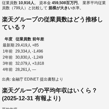
従業員数
10,916
人
。
資本金
459,508
百万円
。
業界平均従業
員数（
799
人）と比較して
規模が大きい
水準。
楽天グループ
の従業員数はどう推移し
ている？
年度
従業員数
前年差
最新期
29,419
人
+85
1年前
29,334
人
-1,496
2年前
30,830
人
-1,249
3年前
32,079
人
+3,818
4年前
28,261
人
—
出典: 金融庁 EDINET 提出書類より
楽天グループ
の平均年収はいくら？
(
2025-12-31
有報より)