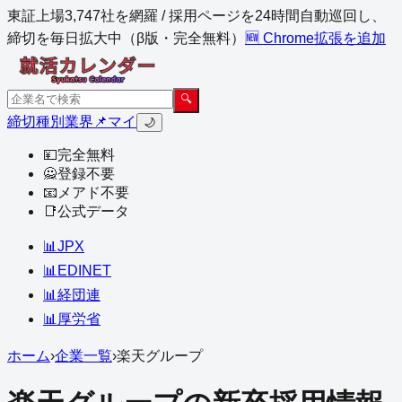
東証上場3,747社を網羅 / 採用ページを24時間自動巡回し、
締切を毎日拡大中（β版・完全無料）
🆕 Chrome拡張を追加
🔍
締切
種別
業界
📌マイ
🌙
💴
完全無料
🙅
登録不要
📧
メアド不要
📑
公式データ
📊
JPX
📊
EDINET
📊
経団連
📊
厚労省
ホーム
›
企業一覧
›
楽天グループ