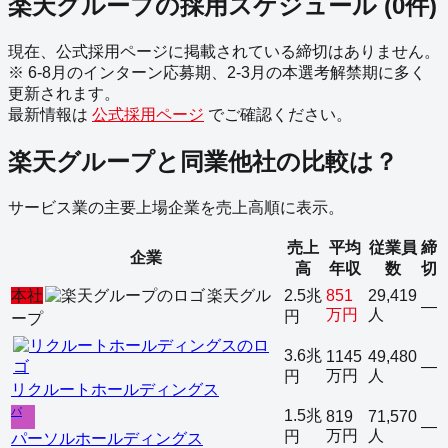
楽天グループ
の採用スケジュール
(
0
件)
現在、公式採用ページに掲載されている締切はありません。
※ 6-8月のインターン応募期、2-3月の本選考解禁期に多く
更新されます。
最新情報は
公式採用ページ
でご確認ください。
楽天グループ
と同業他社の比較は？
サービス業
の主要上場企業を売上高順に表示。
売上
平均
従業員
締
企業
高
年収
数
切
本社
楽天グル
2.5兆
851
29,419
—
万円
人
円
ープ
3.6兆
1145
49,480
—
万円
人
円
リクルートホールディングス
パ
1.5兆
819
71,570
—
万円
人
円
パーソルホールディングス