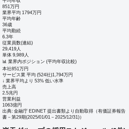
平均年収
851万円
業界平均 1794万円
平均年齢
36歳
平均勤続
6.3年
従業員数(連結)
29,419人
単体 9,989人
📊 業界内ポジション (平均年収比較)
本社
851
万円
サービス業
平均 (
524
社)
1,794
万円
↓
業界平均より
53
%
低い
水準
売上高
2.5兆円
営業利益
1063億円
出典: 金融庁 EDINET 提出書類より自動取得（
有価証券報告
書－第29期(2025/01/01－2025/12/31)
）