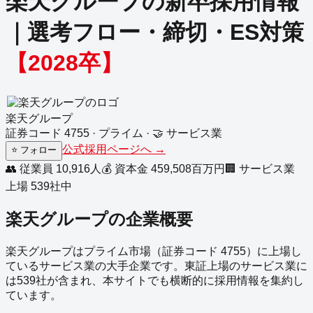
楽天グループ
の新卒採用情報
｜選考フロー・締切・ES対策
【
2028
卒】
楽天グループ
証券コード
4755
·
プライム
·
🤝
サービス業
公式採用ページへ →
⭐
フォロー
👥 従業員
10,916
人
💰 資本金
459,508
百万円
🏢
サービス業
上場
539
社中
楽天グループ
の企業概要
楽天グループ
は
プライム
市場（証券コード
4755
）に上場し
ている
サービス業
の
大手企業
です。
東証上場の
サービス業
に
は
539
社が含まれ、本サイトでも横断的に採用情報を集約し
ています。