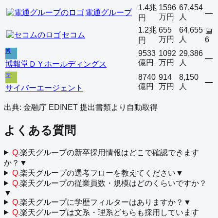
1.4兆
1596
67,454
電通グループ
—
万円
人
円
1.2兆
655
64,655
📅
セコム
万円
人
6
円
博
9533
1092
29,386
—
億円
万円
人
博報堂ＤＹホールディングス
サ
8740
914
8,150
—
億円
万円
人
サイバーエージェント
出典: 金融庁 EDINET 提出書類より自動取得
よくある質問
Q.
楽天グループの新卒採用情報はどこで確認できます
か？
▼
Q.
楽天グループの選考フローを教えてください
▼
Q.
楽天グループの従業員数・規模はどのくらいですか？
▼
Q.
楽天グループに学歴フィルターはありますか？
▼
Q.
楽天グループは文系・理系どちらも採用しています