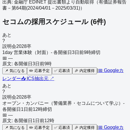
出典: 金融庁 EDINET 提出書類より自動取得（
有価証券報告
書－第64期(2024/04/01－2025/03/31)
）
セコム
の採用スケジュール
(
6
件)
あと
?
説明会
2028
卒
1day 営業体験（対面）- 各開催日3日前9時締切
📅
—
原文:
各開催日3日前9時
|
📅 Googleカ
📌
気になる
✏️
応募予定
✅
応募済
🎉
内定獲得
レンダー
📥 ICS
抽出元 ↗
あと
?
説明会
2028
卒
オープン・カンパニー（警備業界・セコムについて学ぶ）-
各開催日1日前12時締切
📅
—
原文:
各開催日1日前12時
|
📅 Googleカ
📌
気になる
✏️
応募予定
✅
応募済
🎉
内定獲得