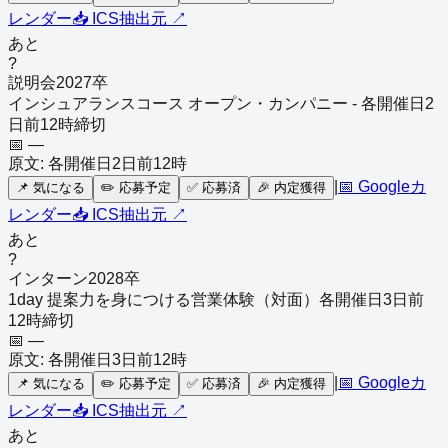
レンダー
📥 ICS
抽出元 ↗
あと
?
説明会
2027
卒
インシュアランスコース オープン・カンパニー - 各開催日2
日前12時締切
📅
—
原文:
各開催日2日前12時
|
📅 Googleカ
📌
気になる
✏️
応募予定
✅
応募済
🎉
内定獲得
レンダー
📥 ICS
抽出元 ↗
あと
?
インターン
2028
卒
1day 提案力を身につける営業体験（対面）各開催日3日前
12時締切
📅
—
原文:
各開催日3日前12時
|
📅 Googleカ
📌
気になる
✏️
応募予定
✅
応募済
🎉
内定獲得
レンダー
📥 ICS
抽出元 ↗
あと