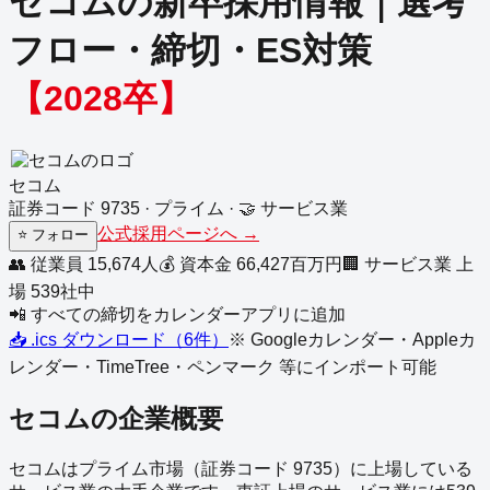
セコム
の新卒採用情報｜選考
フロー・締切・ES対策
【
2028
卒】
セコム
証券コード
9735
·
プライム
·
🤝
サービス業
公式採用ページへ →
⭐
フォロー
👥 従業員
15,674
人
💰 資本金
66,427
百万円
🏢
サービス業
上
場
539
社中
📲 すべての締切をカレンダーアプリに追加
📥 .ics ダウンロード（
6
件）
※ Googleカレンダー・Appleカ
レンダー・TimeTree・ペンマーク 等にインポート可能
セコム
の企業概要
セコム
は
プライム
市場（証券コード
9735
）に上場している