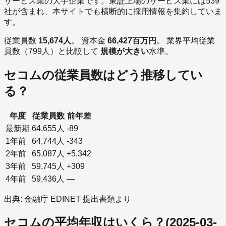
サービス業
の
大手企業
です。
東証上場の
サービス業
には
539
社が含まれ、本サイトでも横断的に採用情報を集約していま
す。
従業員数
15,674
人
。
資本金
66,427
百万円
。
業界平均従業
員数（
799
人）と比較して
規模が大きい
水準。
セコム
の従業員数はどう推移してい
る？
年度
従業員数
前年差
最新期
64,655
人
-89
1年前
64,744
人
-343
2年前
65,087
人
+5,342
3年前
59,745
人
+309
4年前
59,436
人
—
出典: 金融庁 EDINET 提出書類より
セコム
の平均年収はいくら？
(
2025-03-