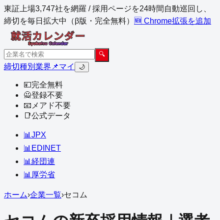
東証上場3,747社を網羅 / 採用ページを24時間自動巡回し、
締切を毎日拡大中（β版・完全無料）
🆕 Chrome拡張を追加
🔍
締切
種別
業界
📌マイ
🌙
💴
完全無料
🙅
登録不要
📧
メアド不要
📑
公式データ
📊
JPX
📊
EDINET
📊
経団連
📊
厚労省
ホーム
›
企業一覧
›
セコム