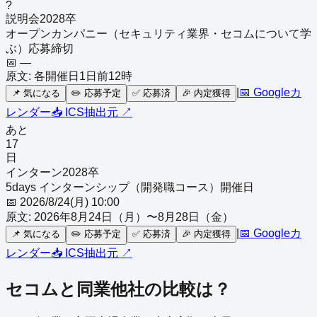
?
説明会
2028
卒
オープンカンパニー（セキュリティ業界・セコムについて学
ぶ）応募締切
📅
—
原文:
各開催日1日前12時
|
📅 Googleカ
📌
気になる
✏️
応募予定
✅
応募済
🎉
内定獲得
レンダー
📥 ICS
抽出元 ↗
あと
17
日
インターン
2028
卒
5days インターンシップ（開発職コース）開催日
📅
2026/8/24(月) 10:00
原文:
2026年8月24日（月）〜8月28日（金）
|
📅 Googleカ
📌
気になる
✏️
応募予定
✅
応募済
🎉
内定獲得
レンダー
📥 ICS
抽出元 ↗
セコム
と同業他社の比較は？