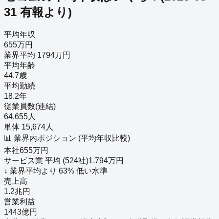
31
有報より)
平均年収
655万円
業界平均 1794万円
平均年齢
44.7歳
平均勤続
18.2年
従業員数(連結)
64,655人
単体 15,674人
📊 業界内ポジション (平均年収比較)
本社
655
万円
サービス業
平均 (
524
社)
1,794
万円
↓
業界平均より
63
%
低い
水準
売上高
1.2兆円
営業利益
1443億円