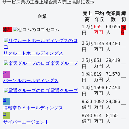
サービス業
の主要上場企業を売上高順に表示。
売上
平均
従業員
締
企業
高
年収
数
切
1.2兆
655
64,655
📅
本社
セコム
万円
人
6
円
3.6兆
1145
49,480
—
万円
人
円
リクルートホールディングス
2.5兆
851
29,419
楽天グループ
—
万円
人
円
パ
1.5兆
819
71,570
—
万円
人
円
パーソルホールディングス
1.4兆
1596
67,454
電通グループ
—
万円
人
円
博
9533
1092
29,386
—
億円
万円
人
博報堂ＤＹホールディングス
サ
8740
914
8,150
—
億円
万円
人
サイバーエージェント