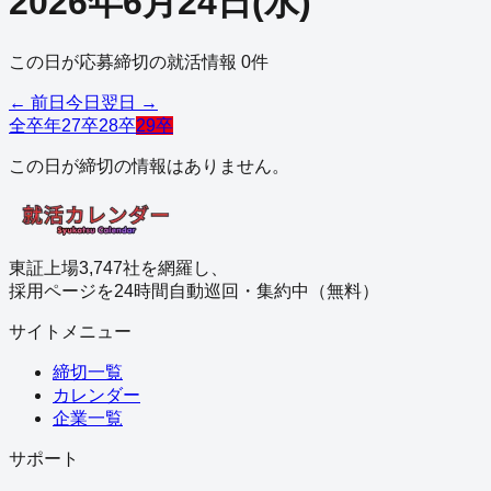
2026
年
6
月
24
日
(
水
)
この日が応募締切の就活情報
0
件
← 前日
今日
翌日 →
全卒年
27卒
28卒
29卒
この日が締切の情報はありません。
東証上場3,747社を網羅し、
採用ページを24時間自動巡回・集約中（無料）
サイトメニュー
締切一覧
カレンダー
企業一覧
サポート