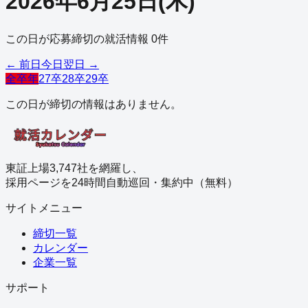
2026
年
6
月
25
日
(
木
)
この日が応募締切の就活情報
0
件
← 前日
今日
翌日 →
全卒年
27卒
28卒
29卒
この日が締切の情報はありません。
東証上場3,747社を網羅し、
採用ページを24時間自動巡回・集約中（無料）
サイトメニュー
締切一覧
カレンダー
企業一覧
サポート