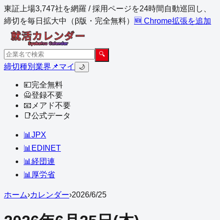
東証上場3,747社を網羅 / 採用ページを24時間自動巡回し、
締切を毎日拡大中（β版・完全無料）
🆕 Chrome拡張を追加
🔍
締切
種別
業界
📌マイ
🌙
💴
完全無料
🙅
登録不要
📧
メアド不要
📑
公式データ
📊
JPX
📊
EDINET
📊
経団連
📊
厚労省
ホーム
›
カレンダー
›
2026
/
6
/
25