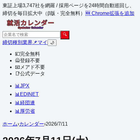
東証上場3,747社を網羅 / 採用ページを24時間自動巡回し、
締切を毎日拡大中（β版・完全無料）
🆕 Chrome拡張を追加
🔍
締切
種別
業界
📌マイ
🌙
💴
完全無料
🙅
登録不要
📧
メアド不要
📑
公式データ
📊
JPX
📊
EDINET
📊
経団連
📊
厚労省
ホーム
›
カレンダー
›
2026
/
7
/
11