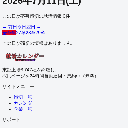
2026
年
7
月
11
日
(
土
)
この日が応募締切の就活情報
0
件
← 前日
今日
翌日 →
全卒年
27卒
28卒
29卒
この日が締切の情報はありません。
東証上場3,747社を網羅し、
採用ページを24時間自動巡回・集約中（無料）
サイトメニュー
締切一覧
カレンダー
企業一覧
サポート