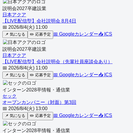
説明会
2027
卒
建設業
日本アクア
【LIVE配信型】会社説明会 8月4日
📅
2026/8/4(火) 11:00
📅 Googleカレンダー
📥 ICS
📌
気になる
✏️
応募予定
説明会
2027
卒
建設業
日本アクア
【LIVE配信型】会社説明会（先輩社員座談会あり）
📅
2026/8/4(火) 11:00
📅 Googleカレンダー
📥 ICS
📌
気になる
✏️
応募予定
インターン
2028
卒
情報・通信業
セック
オープンカンパニー（対面）第3回
📅
2026/8/4(火) 13:00
📅 Googleカレンダー
📥 ICS
📌
気になる
✏️
応募予定
インターン
2028
卒
情報・通信業