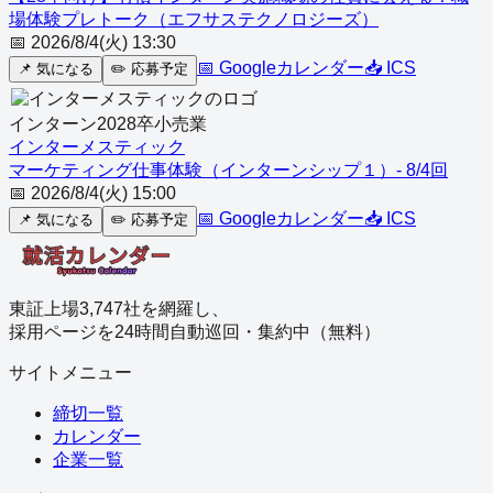
場体験プレトーク（エフサステクノロジーズ）
📅
2026/8/4(火) 13:30
📅 Googleカレンダー
📥 ICS
📌
気になる
✏️
応募予定
インターン
2028
卒
小売業
インターメスティック
マーケティング仕事体験（インターンシップ１）- 8/4回
📅
2026/8/4(火) 15:00
📅 Googleカレンダー
📥 ICS
📌
気になる
✏️
応募予定
東証上場3,747社を網羅し、
採用ページを24時間自動巡回・集約中（無料）
サイトメニュー
締切一覧
カレンダー
企業一覧