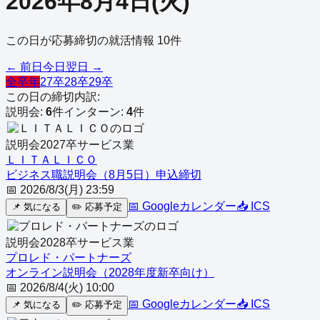
2026
年
8
月
4
日
(
火
)
この日が応募締切の就活情報
10
件
← 前日
今日
翌日 →
全卒年
27卒
28卒
29卒
この日の締切内訳:
説明会
:
6
件
インターン
:
4
件
説明会
2027
卒
サービス業
ＬＩＴＡＬＩＣＯ
ビジネス職説明会（8月5日）申込締切
📅
2026/8/3(月) 23:59
📅 Googleカレンダー
📥 ICS
📌
気になる
✏️
応募予定
説明会
2028
卒
サービス業
プロレド・パートナーズ
オンライン説明会（2028年度新卒向け）
📅
2026/8/4(火) 10:00
📅 Googleカレンダー
📥 ICS
📌
気になる
✏️
応募予定