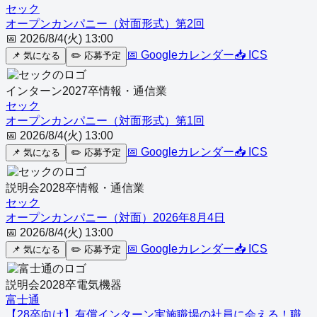
セック
オープンカンパニー（対面形式）第2回
📅
2026/8/4(火) 13:00
📅 Googleカレンダー
📥 ICS
📌
気になる
✏️
応募予定
インターン
2027
卒
情報・通信業
セック
オープンカンパニー（対面形式）第1回
📅
2026/8/4(火) 13:00
📅 Googleカレンダー
📥 ICS
📌
気になる
✏️
応募予定
説明会
2028
卒
情報・通信業
セック
オープンカンパニー（対面）2026年8月4日
📅
2026/8/4(火) 13:00
📅 Googleカレンダー
📥 ICS
📌
気になる
✏️
応募予定
説明会
2028
卒
電気機器
富士通
【28卒向け】有償インターン実施職場の社員に会える！職