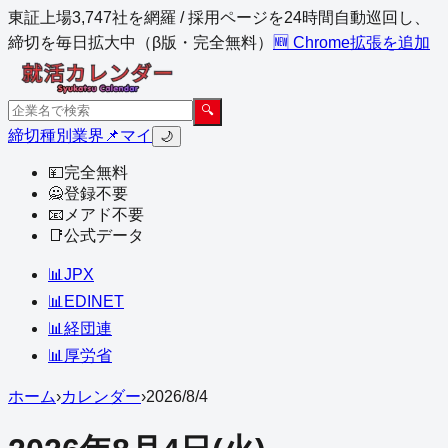
東証上場3,747社を網羅 / 採用ページを24時間自動巡回し、
締切を毎日拡大中（β版・完全無料）
🆕 Chrome拡張を追加
🔍
締切
種別
業界
📌マイ
🌙
💴
完全無料
🙅
登録不要
📧
メアド不要
📑
公式データ
📊
JPX
📊
EDINET
📊
経団連
📊
厚労省
ホーム
›
カレンダー
›
2026
/
8
/
4