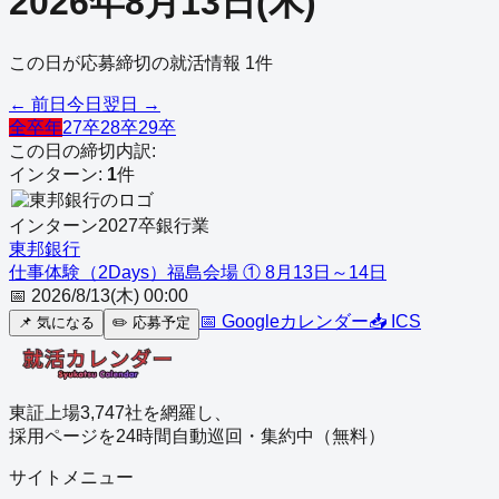
2026
年
8
月
13
日
(
木
)
この日が応募締切の就活情報
1
件
← 前日
今日
翌日 →
全卒年
27卒
28卒
29卒
この日の締切内訳:
インターン
:
1
件
インターン
2027
卒
銀行業
東邦銀行
仕事体験（2Days）福島会場 ① 8月13日～14日
📅
2026/8/13(木) 00:00
📅 Googleカレンダー
📥 ICS
📌
気になる
✏️
応募予定
東証上場3,747社を網羅し、
採用ページを24時間自動巡回・集約中（無料）
サイトメニュー