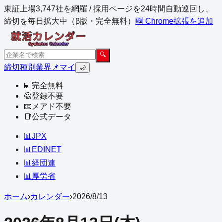
東証上場3,747社を網羅 / 採用ページを24時間自動巡回し、
締切を毎日拡大中（β版・完全無料）
🆕 Chrome拡張を追加
🔍
締切
種別
業界
📌マイ
🌙
💴
完全無料
🙅
登録不要
📧
メアド不要
📑
公式データ
📊
JPX
📊
EDINET
📊
経団連
📊
厚労省
ホーム
›
カレンダー
›
2026
/
8
/
13