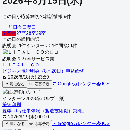
2026
年
8
月
19
日
(
水
)
この日が応募締切の就活情報
9
件
← 前日
今日
翌日 →
全卒年
27卒
28卒
29卒
この日の締切内訳:
説明会
:
4
件
インターン
:
4
件
面接
:
1
件
説明会
2027
卒
サービス業
ＬＩＴＡＬＩＣＯ
ビジネス職説明会（8月20日）申込締切
📅
2026/8/18(火) 23:59
📅 Googleカレンダー
📥 ICS
📌
気になる
✏️
応募予定
インターン
2028
卒
パルプ・紙
笹徳印刷
夏季1day仕事体験（製造技術職）第3回
📅
2026/8/19(水) 00:00
📅 Googleカレンダー
📥 ICS
📌
気になる
✏️
応募予定