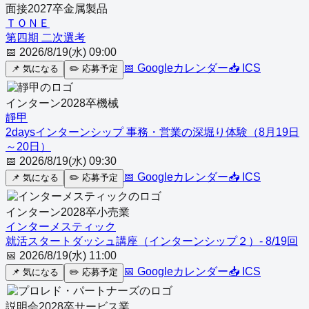
面接
2027
卒
金属製品
ＴＯＮＥ
第四期 二次選考
📅
2026/8/19(水) 09:00
📅 Googleカレンダー
📥 ICS
📌
気になる
✏️
応募予定
インターン
2028
卒
機械
靜甲
2daysインターンシップ 事務・営業の深堀り体験（8月19日
～20日）
📅
2026/8/19(水) 09:30
📅 Googleカレンダー
📥 ICS
📌
気になる
✏️
応募予定
インターン
2028
卒
小売業
インターメスティック
就活スタートダッシュ講座（インターンシップ２）- 8/19回
📅
2026/8/19(水) 11:00
📅 Googleカレンダー
📥 ICS
📌
気になる
✏️
応募予定
説明会
2028
卒
サービス業