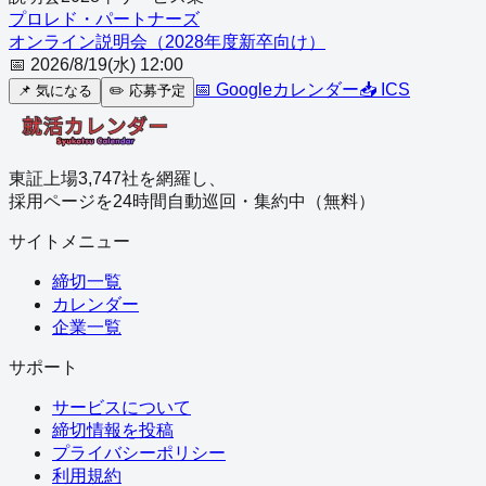
プロレド・パートナーズ
オンライン説明会（2028年度新卒向け）
📅
2026/8/19(水) 12:00
📅 Googleカレンダー
📥 ICS
📌
気になる
✏️
応募予定
東証上場3,747社を網羅し、
採用ページを24時間自動巡回・集約中（無料）
サイトメニュー
締切一覧
カレンダー
企業一覧
サポート
サービスについて
締切情報を投稿
プライバシーポリシー
利用規約