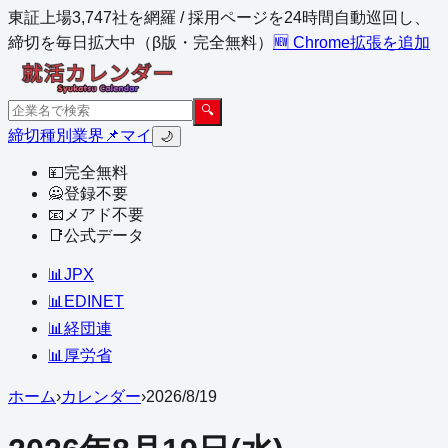
東証上場3,747社を網羅 / 採用ページを24時間自動巡回し、
締切を毎日拡大中（β版・完全無料）
🆕 Chrome拡張を追加
🔍
締切
種別
業界
📌マイ
🌙
💴
完全無料
🙅
登録不要
📧
メアド不要
📑
公式データ
📊
JPX
📊
EDINET
📊
経団連
📊
厚労省
ホーム
›
カレンダー
›
2026
/
8
/
19