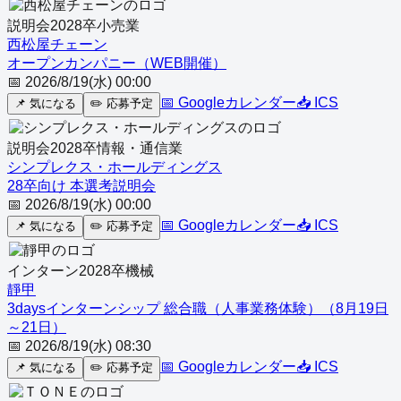
説明会
2028
卒
小売業
西松屋チェーン
オープンカンパニー（WEB開催）
📅
2026/8/19(水) 00:00
📅 Googleカレンダー
📥 ICS
📌
気になる
✏️
応募予定
説明会
2028
卒
情報・通信業
シンプレクス・ホールディングス
28卒向け 本選考説明会
📅
2026/8/19(水) 00:00
📅 Googleカレンダー
📥 ICS
📌
気になる
✏️
応募予定
インターン
2028
卒
機械
靜甲
3daysインターンシップ 総合職（人事業務体験）（8月19日
～21日）
📅
2026/8/19(水) 08:30
📅 Googleカレンダー
📥 ICS
📌
気になる
✏️
応募予定