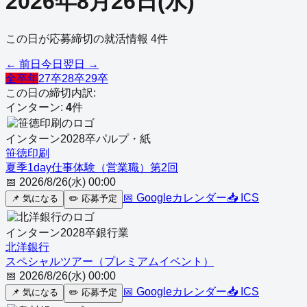
2026
年
8
月
26
日
(
水
)
この日が応募締切の就活情報
4
件
← 前日
今日
翌日 →
全卒年
27卒
28卒
29卒
この日の締切内訳:
インターン
:
4
件
インターン
2028
卒
パルプ・紙
笹徳印刷
夏季1day仕事体験（営業職）第2回
📅
2026/8/26(水) 00:00
📅 Googleカレンダー
📥 ICS
📌
気になる
✏️
応募予定
インターン
2028
卒
銀行業
北洋銀行
スペシャルツアー（プレミアムイベント）
📅
2026/8/26(水) 00:00
📅 Googleカレンダー
📥 ICS
📌
気になる
✏️
応募予定