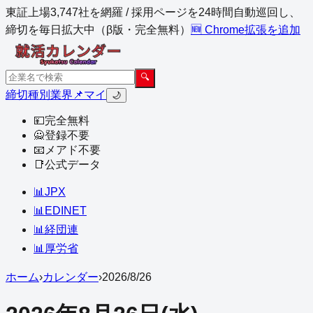
東証上場3,747社を網羅 / 採用ページを24時間自動巡回し、
締切を毎日拡大中（β版・完全無料）
🆕 Chrome拡張を追加
🔍
締切
種別
業界
📌マイ
🌙
💴
完全無料
🙅
登録不要
📧
メアド不要
📑
公式データ
📊
JPX
📊
EDINET
📊
経団連
📊
厚労省
ホーム
›
カレンダー
›
2026
/
8
/
26