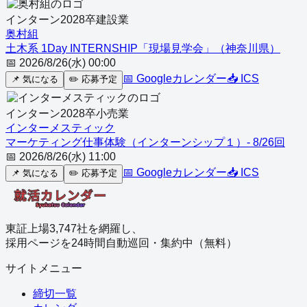
インターン
2028
卒
建設業
奥村組
土木系 1Day INTERNSHIP「現場見学会」（神奈川県）
📅
2026/8/26(水) 00:00
📅 Googleカレンダー
📥 ICS
📌
気になる
✏️
応募予定
インターン
2028
卒
小売業
インターメスティック
マーケティング仕事体験（インターンシップ１）- 8/26回
📅
2026/8/26(水) 11:00
📅 Googleカレンダー
📥 ICS
📌
気になる
✏️
応募予定
東証上場3,747社を網羅し、
採用ページを24時間自動巡回・集約中（無料）
サイトメニュー
締切一覧