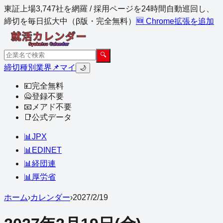
東証上場3,747社を網羅 / 採用ページを24時間自動巡回し、
締切を毎日拡大中（β版・完全無料）
🆕 Chrome拡張を追加
🔍
締切
種別
業界
📌マイ
🌙
💴
完全無料
🙅
登録不要
📧
メアド不要
📑
公式データ
📊
JPX
📊
EDINET
📊
経団連
📊
厚労省
ホーム
›
カレンダー
›
2027
/
2
/
19