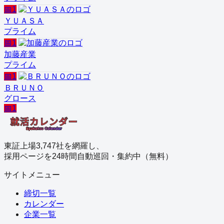
📅
1
ＹＵＡＳＡ
プライム
📅
1
加藤産業
プライム
📅
1
ＢＲＵＮＯ
グロース
📅
1
東証上場3,747社を網羅し、
採用ページを24時間自動巡回・集約中（無料）
サイトメニュー
締切一覧
カレンダー
企業一覧