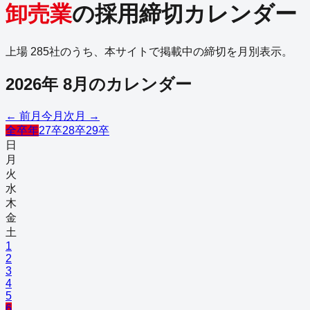
卸売業
の採用締切カレンダー
上場
285
社のうち、本サイトで掲載中の締切を月別表示。
2026
年
8
月のカレンダー
← 前月
今月
次月 →
全卒年
27卒
28卒
29卒
日
月
火
水
木
金
土
1
2
3
4
5
6