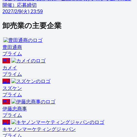
開催）応募締切
2027/2/9(火) 23:59
卸売業
の主要企業
豊田通商
プライム
📅
7
カメイ
プライム
📅
2
スズケン
プライム
📅
2
伊藤忠商事
プライム
📅
1
キヤノンマーケティングジャパン
プライム