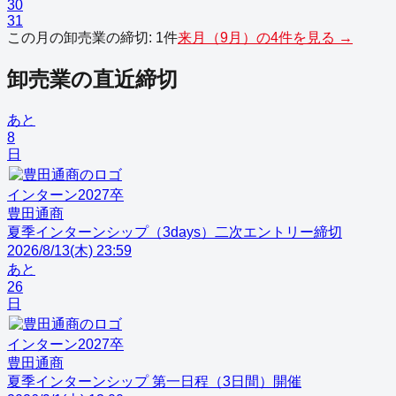
30
31
この月の
卸売業
の締切:
1
件
来月（
9
月）の
4
件を見る →
卸売業
の直近締切
あと
8
日
インターン
2027
卒
豊田通商
夏季インターンシップ（3days）二次エントリー締切
2026/8/13(木) 23:59
あと
26
日
インターン
2027
卒
豊田通商
夏季インターンシップ 第一日程（3日間）開催