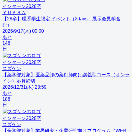
インターン
2028
卒
ＹＵＡＳＡ
【28卒】理系学生限定 イベント（2days：展示会見学含
む）
2026/9/17(木) 00:00
あと
148
日
インターン
2028
卒
スズケン
【薬学部対象】医薬品卸の薬剤師向け講義型コース（オンラ
イン）応募締切
2026/12/31(木) 23:59
あと
188
日
インターン
2028
卒
スズケン
【全学部対象】業界研究・企業研究向けプログラム（WEB