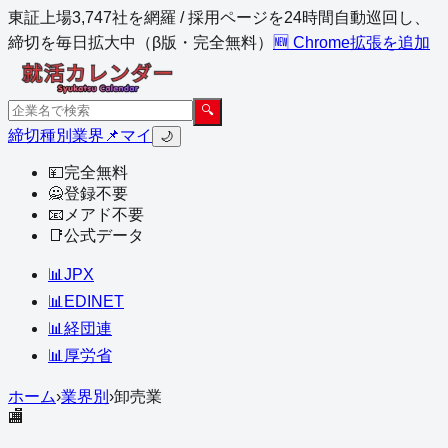
東証上場3,747社を網羅 / 採用ページを24時間自動巡回し、
締切を毎日拡大中（β版・完全無料）
🆕 Chrome拡張を追加
🔍
締切
種別
業界
📌マイ
🌙
💴
完全無料
🙅
登録不要
📧
メアド不要
📑
公式データ
📊
JPX
📊
EDINET
📊
経団連
📊
厚労省
ホーム
›
業界別
›
卸売業
🏬