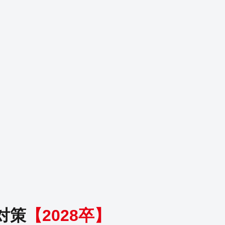
対策
【
2028
卒】