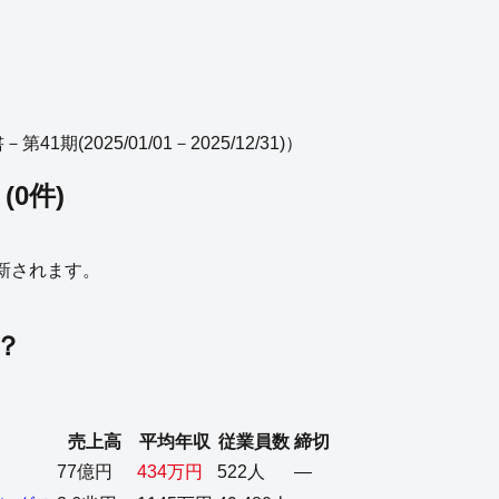
1期(2025/01/01－2025/12/31)
）
ル
(
0
件)
更新されます。
？
売上高
平均年収
従業員数
締切
77億円
434万円
522人
—