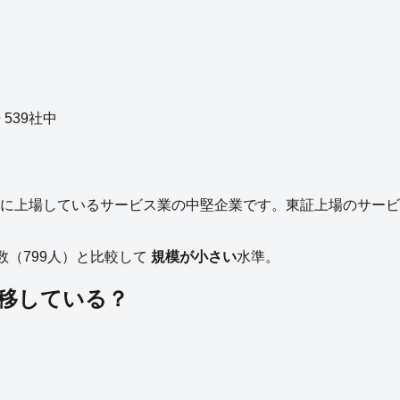
場
539
社中
に上場している
サービス業
の
中堅企業
です。
東証上場の
サービ
数（
799
人）と比較して
規模が小さい
水準。
移している？