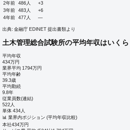
2年前
486
人
+3
3年前
483
人
+6
4年前
477
人
—
出典: 金融庁 EDINET 提出書類より
土木管理総合試験所
の平均年収はいくら
平均年収
434万円
業界平均 1794万円
平均年齢
39.3歳
平均勤続
9.8年
従業員数(連結)
522人
単体 434人
📊 業界内ポジション (平均年収比較)
本社
434
万円