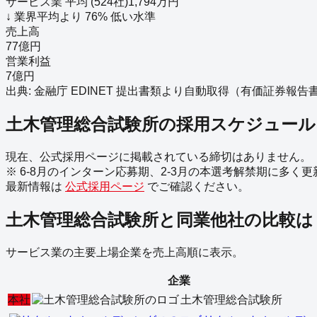
サービス業
平均 (
524
社)
1,794
万円
↓
業界平均より
76
%
低い
水準
売上高
77億円
営業利益
7億円
出典: 金融庁 EDINET 提出書類より自動取得（
有価証券報告書－第4
土木管理総合試験所
の採用スケジュー
現在、公式採用ページに掲載されている締切はありません。
※ 6-8月のインターン応募期、2-3月の本選考解禁期に多く
最新情報は
公式採用ページ
でご確認ください。
土木管理総合試験所
と同業他社の比較は
サービス業
の主要上場企業を売上高順に表示。
企業
本社
土木管理総合試験所