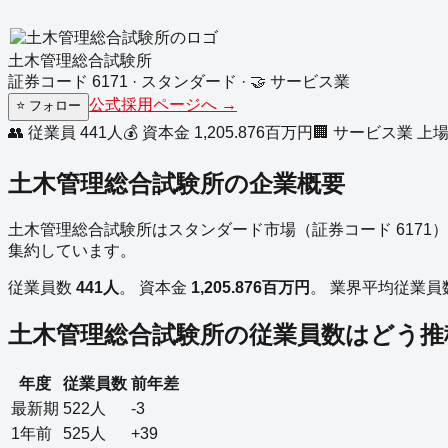
土木管理総合試験所
証券コード
6171
·
スタンダード
·
🤝
サービス業
公式採用ページへ →
⭐
フォロー
👥 従業員
441
人
💰 資本金
1,205.876
百万円
🏢
サービス業
上
土木管理総合試験所
の企業概要
土木管理総合試験所
は
スタンダード
市場（証券コード
6171
）
集約しています。
従業員数
441
人
。
資本金
1,205.876
百万円
。
業界平均従業員
土木管理総合試験所
の従業員数はどう推
年度
従業員数
前年差
最新期
522
人
-3
1年前
525
人
+39