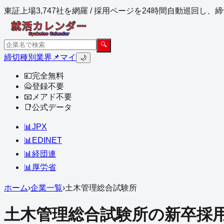
東証上場3,747社を網羅 / 採用ページを24時間自動巡回し
🔍
締切
種別
業界
📌マイ
🌙
💴
完全無料
🙅
登録不要
📧
メアド不要
📑
公式データ
📊
JPX
📊
EDINET
📊
経団連
📊
厚労省
ホーム
›
企業一覧
›
土木管理総合試験所
土木管理総合試験所
の新卒採