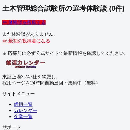
土木管理総合試験所
の選考体験談
(
0
件)
✏️ 体験談を投稿する
まだ体験談がありません。
✏️ 最初の投稿者になる
⚠️ 応募前に必ず公式サイトで最新情報を確認してください。
東証上場3,747社を網羅し、
採用ページを24時間自動巡回・集約中（無料）
サイトメニュー
締切一覧
カレンダー
企業一覧
サポート