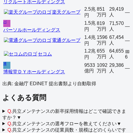
リクルートホールディングス
2.5兆
851
29,419
楽天グループ
—
万円
人
円
パ
1.5兆
819
71,570
—
万円
人
円
パーソルホールディングス
1.4兆
1596
67,454
電通グループ
—
万円
人
円
1.2兆
655
64,655
📅
セコム
万円
人
6
円
博
9533
1092
29,386
—
億円
万円
人
博報堂ＤＹホールディングス
出典: 金融庁 EDINET 提出書類より自動取得
よくある質問
Q.
共立メンテナンスの新卒採用情報はどこで確認できま
すか？
▼
Q.
共立メンテナンスの選考フローを教えてください
▼
Q.
共立メンテナンスの従業員数・規模はどのくらいです