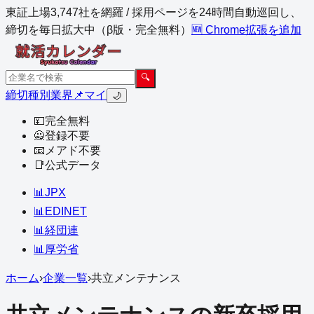
東証上場3,747社を網羅 / 採用ページを24時間自動巡回し、
締切を毎日拡大中（β版・完全無料）
🆕 Chrome拡張を追加
🔍
締切
種別
業界
📌マイ
🌙
💴
完全無料
🙅
登録不要
📧
メアド不要
📑
公式データ
📊
JPX
📊
EDINET
📊
経団連
📊
厚労省
ホーム
›
企業一覧
›
共立メンテナンス