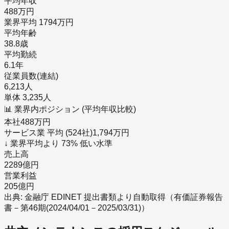
平均年収
488万円
業界平均 1794万円
平均年齢
38.8歳
平均勤続
6.1年
従業員数(連結)
6,213人
単体 3,235人
📊 業界内ポジション (平均年収比較)
本社
488
万円
サービス業
平均 (
524
社)
1,794
万円
↓
業界平均より
73
%
低い
水準
売上高
2289億円
営業利益
205億円
出典: 金融庁 EDINET 提出書類より自動取得（
有価証券報告
書－第46期(2024/04/01－2025/03/31)
）