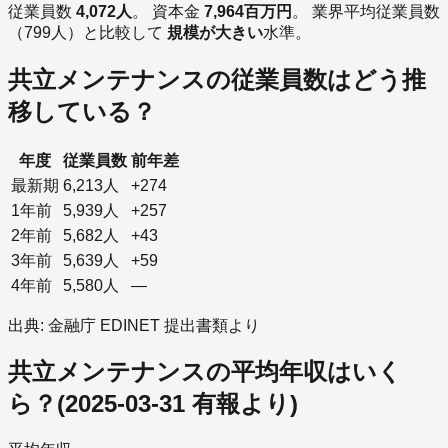
従業員数
4,072
人
。
資本金
7,964
百万円
。
業界平均従業員数
（
799
人）と比較して
規模が大きい
水準。
共立メンテナンス
の従業員数はどう推
移している？
年度
従業員数
前年差
最新期
6,213
人
+274
1年前
5,939
人
+257
2年前
5,682
人
+43
3年前
5,639
人
+59
4年前
5,580
人
—
出典: 金融庁 EDINET 提出書類より
共立メンテナンス
の平均年収はいく
ら？
(
2025-03-31
有報より)