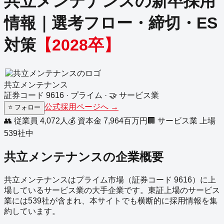
共立メンテナンス
の新卒採用
情報｜選考フロー・締切・ES
対策
【
2028
卒】
共立メンテナンス
証券コード
9616
·
プライム
·
🤝
サービス業
公式採用ページへ →
⭐
フォロー
👥 従業員
4,072
人
💰 資本金
7,964
百万円
🏢
サービス業
上場
539
社中
共立メンテナンス
の企業概要
共立メンテナンス
は
プライム
市場（証券コード
9616
）に上
場している
サービス業
の
大手企業
です。
東証上場の
サービス
業
には
539
社が含まれ、本サイトでも横断的に採用情報を集
約しています。