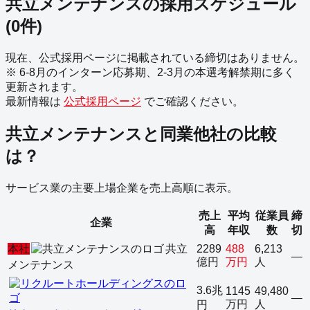
共立メンテナンス
の採用スケジュール
(
0
件)
現在、公式採用ページに掲載されている締切はありません。
※ 6-8月のインターン応募期、2-3月の本選考解禁期に多く
更新されます。
最新情報は
公式採用ページ
でご確認ください。
共立メンテナンス
と同業他社の比較
は？
サービス業
の主要上場企業を売上高順に表示。
売上
平均
従業員
締
企業
高
年収
数
切
本社
共立
2289
488
6,213
—
億円
万円
人
メンテナンス
3.6兆
1145
49,480
—
万円
人
円