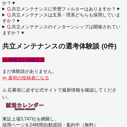
か？
▼
Q.
共立メンテナンスに学歴フィルターはありますか？
▼
Q.
共立メンテナンスは文系・理系どちらも採用していま
すか？
▼
Q.
共立メンテナンスのインターンシップは開催されてい
ますか？
▼
共立メンテナンス
の選考体験談
(
0
件)
✏️ 体験談を投稿する
まだ体験談がありません。
✏️ 最初の投稿者になる
⚠️ 応募前に必ず公式サイトで最新情報を確認してくださ
い。
東証上場3,747社を網羅し、
採用ページを24時間自動巡回・集約中（無料）