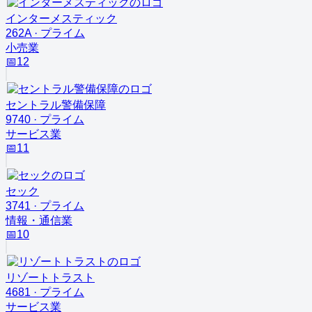
インターメスティック
262A
·
プライム
小売業
📅
12
セントラル警備保障
9740
·
プライム
サービス業
📅
11
セック
3741
·
プライム
情報・通信業
📅
10
リゾートトラスト
4681
·
プライム
サービス業