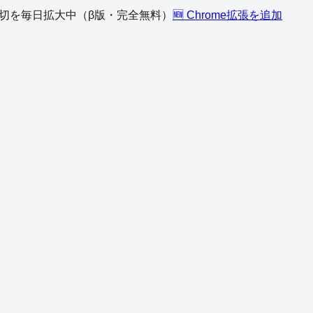
、締切を毎日拡大中（β版・完全無料）
🆕 Chrome拡張を追加