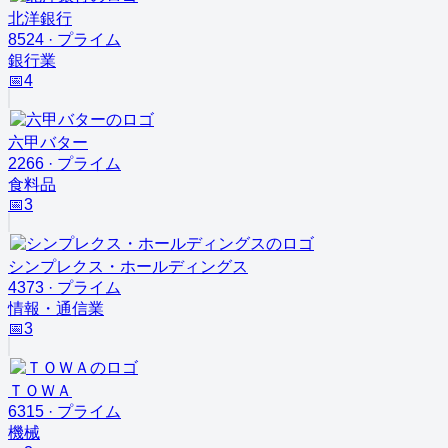
北洋銀行
8524
·
プライム
銀行業
📅
4
六甲バター
2266
·
プライム
食料品
📅
3
シンプレクス・ホールディングス
4373
·
プライム
情報・通信業
📅
3
ＴＯＷＡ
6315
·
プライム
機械