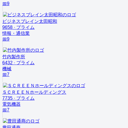
📅
9
ビジネスブレイン太田昭和
9658
·
プライム
情報・通信業
📅
9
竹内製作所
6432
·
プライム
機械
📅
7
ＳＣＲＥＥＮホールディングス
7735
·
プライム
電気機器
📅
7
豊田通商