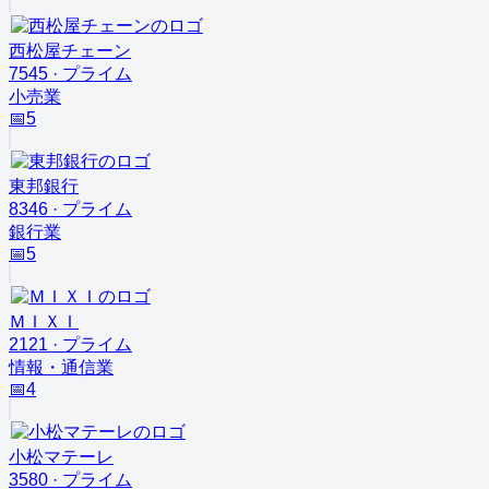
西松屋チェーン
7545
·
プライム
小売業
📅
5
東邦銀行
8346
·
プライム
銀行業
📅
5
ＭＩＸＩ
2121
·
プライム
情報・通信業
📅
4
小松マテーレ
3580
·
プライム