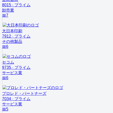
8015
·
プライム
卸売業
📅
7
大日本印刷
7912
·
プライム
その他製品
📅
6
セコム
9735
·
プライム
サービス業
📅
6
プロレド・パートナーズ
7034
·
プライム
サービス業
📅
5