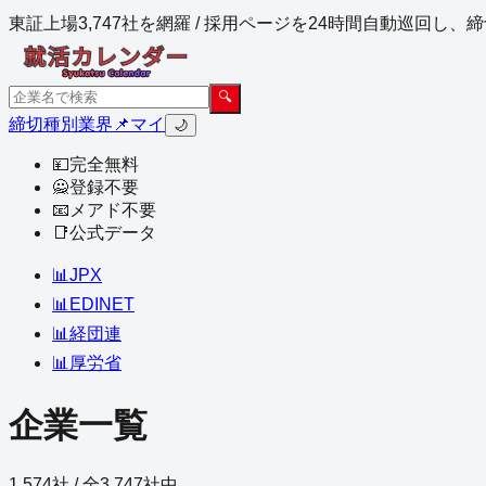
東証上場3,747社を網羅 / 採用ページを24時間自動巡回し
🔍
締切
種別
業界
📌マイ
🌙
💴
完全無料
🙅
登録不要
📧
メアド不要
📑
公式データ
📊
JPX
📊
EDINET
📊
経団連
📊
厚労省
企業一覧
1,574
社 / 全
3,747
社中