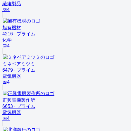
繊維製品
📅
4
旭有機材
4216
·
プライム
化学
📅
4
ミネベアミツミ
6479
·
プライム
電気機器
📅
4
正興電機製作所
6653
·
プライム
電気機器
📅
4