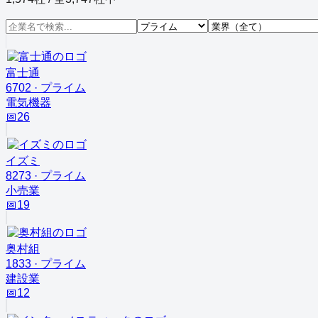
富士通
6702
·
プライム
電気機器
📅
26
イズミ
8273
·
プライム
小売業
📅
19
奥村組
1833
·
プライム
建設業
📅
12